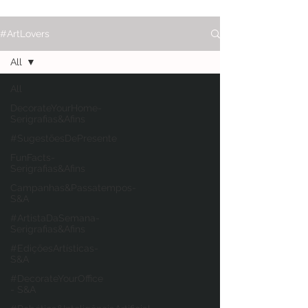
#ArtLovers
All
All
DecorateYourHome-
Serigrafias&Afins
#SugestõesDePresente
FunFacts-
Serigrafias&Afins
Campanhas&Passatempos-
S&A
#ArtistaDaSemana-
Serigrafias&Afins
#EdiçõesArtísticas-
S&A
#DecorateYourOffice
- S&A