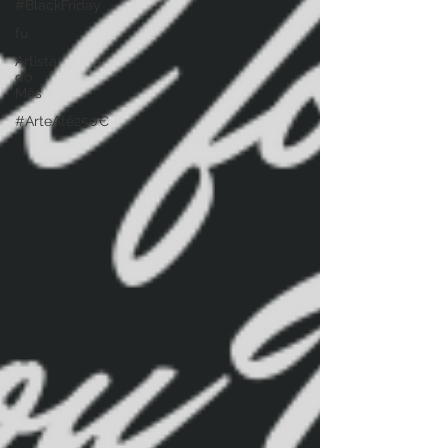
#BlackFriday
fu
Artista
do
Mês
#ArteAté250€