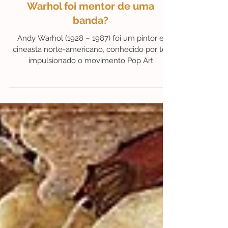
5 de jun. de 2020
1 min de leitura
FunFacts- Serigrafias&Afins
Fun Facts | Sabia que Andy
Warhol foi mentor de uma
banda?
Andy Warhol (1928 – 1987) foi um pintor e
cineasta norte-americano, conhecido por ter
impulsionado o movimento Pop Art