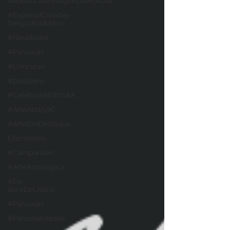
#Robótica&InteligênciaArtificial
#EspecialCidades-
Serigrafias&Afins
#Novidades
#Parcerias
#Concurso
#parabéns
#CelebrateWithS&A
#ArteAté150€
#ArteEmDestaque
Efemérides
#Campanhas
#ArteAstrológica
#Ex-
librisDeLisboa
#Parcerias
#Personalidades