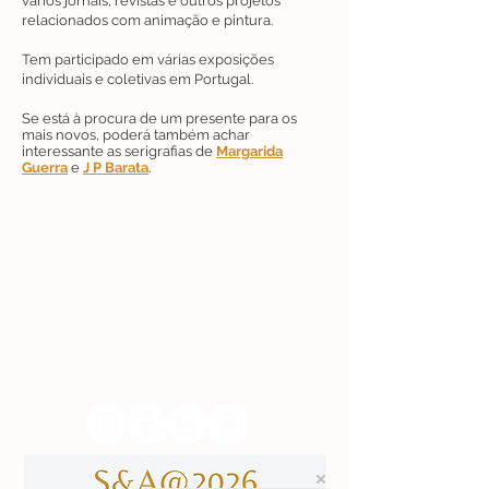
vários jornais, revistas e outros projetos
relacionados com animação e pintura.
Tem participado em várias exposições
individuais e coletivas em Portugal.
Se está à procura de um presente para os
mais novos, poderá também achar
interessante as serigrafias de
Margarida
Guerra
e
J P Barata
.
Lisboa | Portugal
R. Sampaio e Pina 58 2.ºD,
1070-250
Lisboa​
(+351)
918 288 832
(+351) 211 926 120
(Chamada para uma rede fixa nacional)
​servicodeboutique@serigrafiaseafins.pt