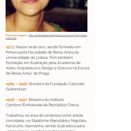
Fonte de Imagem:
http://karmatoon.blogspot.com/2007/04/carla-
pott.html
1973:
Nasce neste ano, sendo formada em
Pintura pela Faculdade de Belas Artes da
Universidade de Lisboa. Tem também
formação em Ilustração pela Academia de
Artes, Arquitetura e Design e Gravura na Escola
de Belas Artes, de Praga.
1989 – 1996:
Bolseira da Fundação Calouste
Gulbenkian.
1996 – 1997:
Bolseira do Instituto
Camões/Embaixada da República Checa.
Trabalhou na área da cerâmica como artista
convidada, no Staatliche Manufaktur Majolika-
Karlsruhe, Alemanha, sendo ilustradora para