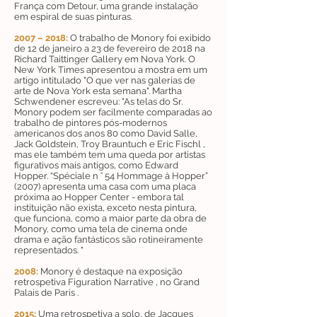
França com Detour, uma grande instalação
em espiral de suas pinturas.
2007 – 2018:
O trabalho de Monory foi exibido
de 12 de janeiro a 23 de fevereiro de 2018 na
Richard Taittinger Gallery em Nova York. O
New York Times apresentou a mostra em um
artigo intitulado "O que ver nas galerias de
arte de Nova York esta semana". Martha
Schwendener escreveu: "As telas do Sr.
Monory podem ser facilmente comparadas ao
trabalho de pintores pós-modernos
americanos dos anos 80 como David Salle,
Jack Goldstein, Troy Brauntuch e Eric Fischl ,
mas ele também tem uma queda por artistas
figurativos mais antigos, como Edward
Hopper. “Spéciale n ° 54 Hommage à Hopper”
(2007) apresenta uma casa com uma placa
próxima ao Hopper Center - embora tal
instituição não exista, exceto nesta pintura,
que funciona, como a maior parte da obra de
Monory, como uma tela de cinema onde
drama e ação fantásticos são rotineiramente
representados. "
2008:
Monory é destaque na exposição
retrospetiva Figuration Narrative , no Grand
Palais de Paris .
2015:
Uma retrospetiva a solo, de Jacques