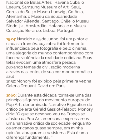
Nacional de Belas Artes , Havana Cuba; o
Leeum, Samsung Museum of Art , Seul,
Coreia do Sul; o Museu Ludwig , Colônia,
Alemanha; o Museu da Solidariedade
Salvador Allende , Santiago, Chile; o Museu
Stedelijk , Amsterdão, Holanda; e o Museu
Colecção Berardo, Lisboa, Portugal.
1924:
Nascido a 25 de junho, foi um pintor e
cineasta francês, cuja obra foi fortemente
influenciada pela fotografia e pelo cinema,
uma alegoria do mundo contemporâneo com
foco na violência da realidade cotidiana. Suas
telas evocam uma atmosfera pesada,
puxando temas da civilização moderna
através das lentes de sua cor monocromática
azul
1952: Monory foi exibido pela primeira vez na
Galeria Drouant-David em Paris.
1960:
Durante esta década, torna-se uma das
principais figuras do movimento europeu de
Pop Art , denominado Narrative Figuration do
crítico de arte Gérald Gassiot-Talabot . Monory
diria: “O que se desenvolveu na França se
afastou da Pop Art americana, expressamos
uma narrativa crítica da sociedade, enquanto
os americanos quase sempre, em minha
opinião, abraçaram seu sistema. Esta é uma
diferença fundamental. ”