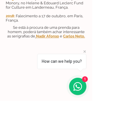
Monory, no Helene & Edouard Leclerc Fund
for Culture em Landerneau, França.
2018:
Falecimento a 17 de outubro, em Paris,
França.
Se está à procura de uma prenda para
homem, poderá também achar interessante
as serigrafias de
Nadir Afonso
e
Carlos Neto.
How can we help you?
Lisboa | Portugal
R. Sampaio e Pina 58 2.ºD,
1070-250
Lisboa​
1
(+351)
918 288 832
(+351) 211 926 120
(Chamada para uma rede fixa nacional)
​servicodeboutique@serigrafiaseafins.pt