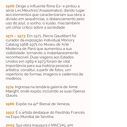
1968:
Dirige o influente filme Ex- e pintou a
série Les Meurtres (Assassinatos), dando lugar
aos elementos que caracterizariam sua obra: a
divisão em sequências, o distanciamento pelo
uso do azul, o sonho, o ilusão, mas também
um olhar crítico sobre a sociedade.
1971 – 1973:
Em 1971, Pierre Gaudibert foi
curador da exposição individual Monory
Catalog
1968-1971
no Museu de Arte
Moderna de Paris que aumentou a sua
visibilidade, tornando-o instantaneamente
reconhecível. Duas viagens aos Estados
Unidos em 1969 e 1973 foram de vital
importância para sua história pessoal e
artística; constitui, a partir de fotos, um
repertório de formas, imagens e cadernos de
modelos.
1974:
Ingressa na lendária galeria de Aimé
Maeght, onde expôs, incluindo as suas Óperas
Glacés.
1986:
Expõe na 42ª Bienal de Veneza.
1992:
É o artista destaque do Pavilhão Francês
na Expo Mundial de Sevilha.
2005:
Sua obra inaugura o MACVAL em