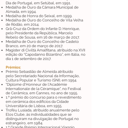
Dia de Portugal, em Setúbal, em 1991.
Medalha de Ouro da Câmara Municipal de
Almada, em 1994.
Medalha de Honra do Seixal, em 1999.
Medalha de Ouro do Concelho de Vila Velha
de Ródão, em 2014.
Grã-Cruz da Ordem do Infante D. Henrique,
pelo Presidente da República, Marcelo
Rebelo de Sousa, em 16 de março de 2017.
Medalha de Ouro do Concelho de Castelo
Branco, em 20 de março de 2017.
Magister di Civiltà Amalfitana, atribuído na XVII
edição do “Capodanno Bizantino”, em Itália, no
dia 1 de setembro de 2017.
Prémios:
Prémio Sebastião de Almeida atribuído
pelo
Secretariado Nacional da Informação,
Cultura Popular e Turismo
(SNI), em 1954.
"Diplome d'Honneur de l'Académie
Internationale de la Céramique", no Festival
de Cerâmica, em Cannes, no ano de 1955.
1.º prémio do concurso para o revestimento
em cerâmica dos edifícios da Cidade
Universitária de Lisboa, em 1955.
Troféu Lusíada, atribuído anualmente pelo
Elos Clube, às individualidades que se
distinguiram na divulgação de Portugal no
estrangeiro, em 1984.
1.º Grande Prémio Internacional Viaggio