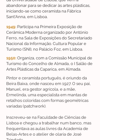
abandonar para se dedicar às artes plásticas,
iniciando-se como ceramista na Fábrica
Sant'Anna, em Lisboa.
1949:
Participa na Primeira Exposição de
Cerâmica Moderna organizado por António
Ferro, na Sala de Exposições do Secretariado
Nacional da Informação. Cultura Popular e
Turismo (SNI), no Palácio Foz, em Lisboa.
1950:
Organiza, com a Comissão Municipal de
Turismo do Concelho de Almada, o I Salão de
Artes Plásticas da Caparica, em Almada.
Pintor e ceramista português, é oriundo da
Beira Baixa, onde nasceu em 1927. O seu pai,
Manuel, era gestor agrícola, e a mãe,
Ermelinda, uma especialista em mantas de
retalhos coloridas com formas geométricas
variadas (patchwork).
Inscreveu-se na Faculdade de Ciências de
Lisboa e chegou a trabalhar num banco, mas
frequentava as aulas livres da Academia de
Belas-Artes e o atelier de olaria de José
Trindade.