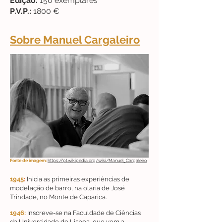
Edição:
150 exemplares
P.V.P.:
1800 €
Sobre Manuel Cargaleiro
Fonte de imagem:
https://pt.wikipedia.org/wiki/Manuel_Cargaleiro
1945
:
Inicia as primeiras experiências de
modelação de barro, na olaria de José
Trindade, no Monte de Caparica.
1946:
Inscreve-se na Faculdade de Ciências
da Universidade de Lisboa, que vem a