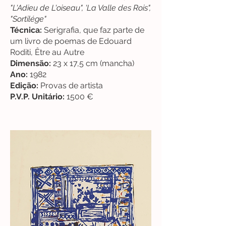
"L'Adieu de L'oiseau", 'La Valle des Rois",
"Sortilége"
Técnica:
Serigrafia, que faz parte de
um livro de poemas de Edouard
Roditi, Être au Autre
Dimensão:
23 x 17,5 cm (mancha)
Ano:
1982
Edição:
Provas de artista
P.V.P. Unitário:
1500 €