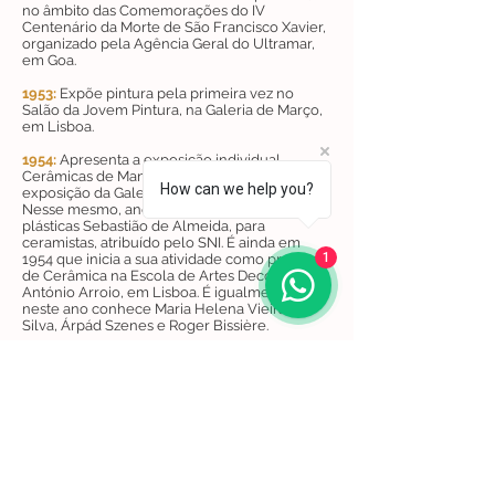
no âmbito das Comemorações do IV
Centenário da Morte de São Francisco Xavier,
organizado pela Agência Geral do Ultramar,
em Goa.
1953:
Expõe pintura pela primeira vez no
Salão da Jovem Pintura, na Galeria de Março,
em Lisboa.
1954:
Apresenta a exposição individual
Cerâmicas de Manuel Cargaleiro, na 24.ª
How can we help you?
exposição da Galeria de Março, em Lisboa.
Nesse mesmo, ano recebe o prémio de artes
plásticas Sebastião de Almeida, para
ceramistas, atribuído pelo SNI. É ainda em
1
1954 que inicia a sua atividade como professor
de Cerâmica na Escola de Artes Decorativas
António Arroio, em Lisboa. É igualmente
neste ano conhece Maria Helena Vieira da
Silva, Árpád Szenes e Roger Bissière.
1955:
Dirige os trabalhos de passagem para
cerâmica das estações da Via Sacra do
Santuário de Fátima, da autoria de Lino
António. Nesse mesmo ano, participa na
exposição coletiva Fifth International
Exhibition of Ceramic Art, no Kiln Club of
Washington, em Washington, D.C., e recebe o
Diplôme d’Honnneur de l’Académie