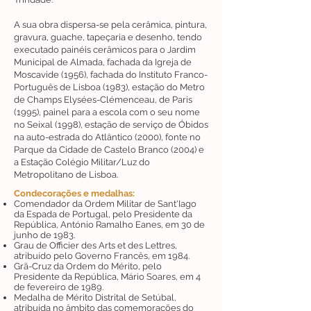
A sua obra dispersa-se pela cerâmica, pintura,
gravura, guache, tapeçaria e desenho, tendo
executado painéis cerâmicos para o Jardim
Municipal de Almada, fachada da Igreja de
Moscavide (1956), fachada do Instituto Franco-
Português de Lisboa (1983), estação do Metro
de Champs Elysées-Clémenceau, de Paris
(1995), painel para a escola com o seu nome
no Seixal (1998), estação de serviço de Óbidos
na auto-estrada do Atlântico (2000), fonte no
Parque da Cidade de Castelo Branco (2004) e
a Estação Colégio Militar/Luz do
Metropolitano de Lisboa.
Condecorações e medalhas:
Comendador da Ordem Militar de Sant'Iago
da Espada de Portugal, pelo Presidente da
República, António Ramalho Eanes, em 30 de
junho de 1983.
Grau de Officier des Arts et des Lettres,
atribuído pelo Governo Francês, em 1984.
Grã-Cruz da Ordem do Mérito, pelo
Presidente da República, Mário Soares, em 4
de fevereiro de 1989.
Medalha de Mérito Distrital de Setúbal,
atribuída no âmbito das comemorações do