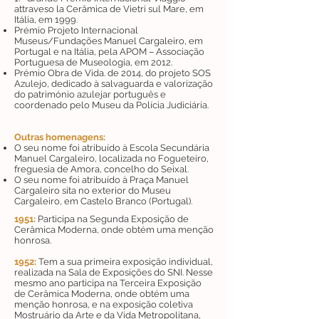
attraveso la Cerâmica de Vietri sul Mare, em
Itália, em 1999.
Prémio Projeto Internacional
Museus/Fundações Manuel Cargaleiro, em
Portugal e na Itália, pela APOM – Associação
Portuguesa de Museologia, em 2012.
Prémio Obra de Vida. de 2014, do projeto SOS
Azulejo, dedicado à salvaguarda e valorização
do património azulejar português e
coordenado pelo Museu da Polícia Judiciária.
Outras homenagens:
O seu nome foi atribuído à Escola Secundária
Manuel Cargaleiro, localizada no Fogueteiro,
freguesia de Amora, concelho do Seixal.
O seu nome foi atribuído à Praça Manuel
Cargaleiro sita no exterior do Museu
Cargaleiro, em Castelo Branco (Portugal).
1951:
Participa na Segunda Exposição de
Cerâmica Moderna, onde obtém uma menção
honrosa.
1952:
Tem a sua primeira exposição individual,
realizada na Sala de Exposições do SNI. Nesse
mesmo ano participa na Terceira Exposição
de Cerâmica Moderna, onde obtém uma
menção honrosa, e na exposição coletiva
Mostruário da Arte e da Vida Metropolitana,