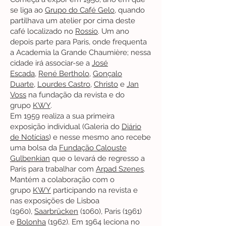
se liga ao
Grupo do Café Gelo
, quando
partilhava um atelier por cima deste
café localizado no
Rossio
. Um ano
depois parte para Paris, onde frequenta
a Academia la Grande Chaumière; nessa
cidade irá associar-se a
José
Escada
,
René Bertholo
,
Gonçalo
Duarte
,
Lourdes Castro
,
Christo
e
Jan
Voss
na fundação da revista e do
grupo
KWY
.
Em 1959 realiza a sua primeira
exposição individual (Galeria do
Diário
de Notícias
) e nesse mesmo ano recebe
uma bolsa da
Fundação Calouste
Gulbenkian
que o levará de regresso a
Paris para trabalhar com
Arpad Szenes
.
Mantém a colaboração com o
grupo
KWY
participando na revista e
nas exposições de Lisboa
(1960),
Saarbrücken
(1060), Paris (1961)
e
Bolonha
(1962). Em 1964 leciona no