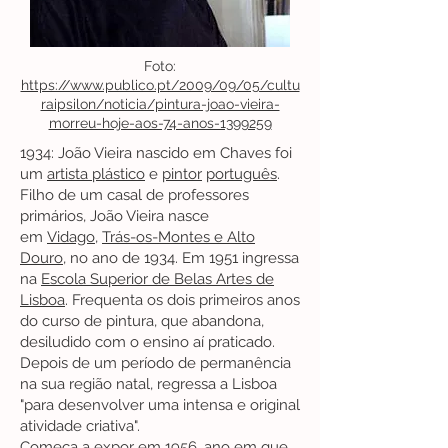
Foto:
https://www.publico.pt/2009/09/05/cultu
raipsilon/noticia/pintura-joao-vieira-
morreu-hoje-aos-74-anos-1399259
1934: João Vieira nascido em Chaves foi
um
artista plástico
e
pintor
português
.
Filho de um casal de professores
primários, João Vieira nasce
em
Vidago
,
Trás-os-Montes e Alto
Douro
, no ano de 1934. Em 1951 ingressa
na
Escola Superior de Belas Artes de
Lisboa
. Frequenta os dois primeiros anos
do curso de pintura, que abandona,
desiludido com o ensino aí praticado.
Depois de um período de permanência
na sua região natal, regressa a Lisboa
"para desenvolver uma intensa e original
atividade criativa".
Começa a expor em 1956, ano em que