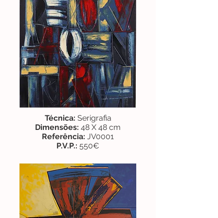
Técnica:
Serigrafia
Dimensões:
48 X 48 cm
Referência:
JV0001
P.V.P.:
550€