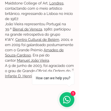
Maidstone College of Art,
Londres
,
contactando com o meio artístico
britânico, regressando a Lisboa no início
de 1967.
João Vieira representou Portugal na
39.ª
Bienal de Veneza
, 1980; participou
na grande retrospetiva do grupo
KWY,
Centro Cultural de Belém
, 2001; e
em 2009 foi galardoado postumamente
com o Grande Prémio
Amadeo de
Souza-Cardoso
. Era pai do
cantor
Manuel João Vieira
.
A 9 de junho de 2003, foi agraciado com
o grau de Grande-Oficial da
Ordem do
Infante D. Henrique
How can we help you?
Lisboa | Portugal
1
R. Sampaio e Pina 58 2.ºD,
1070-250
Lisboa​
(+351)
918 288 832
(+351) 211 926 120