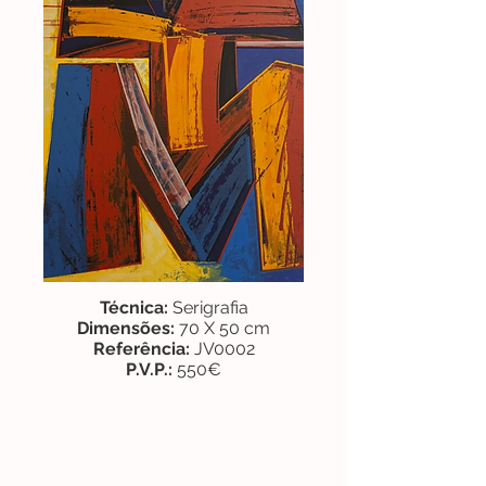
Técnica:
Serigrafia
Dimensões:
70 X 50 cm
Referência:
JV0002
P.V.P.:
550€