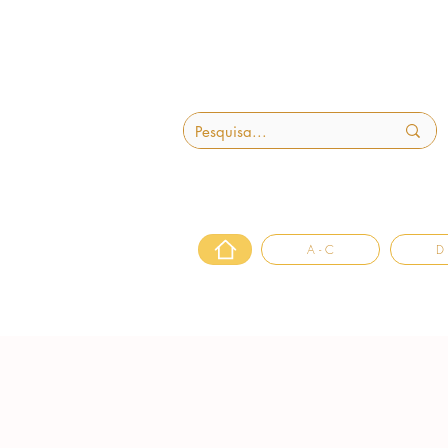
A - C
D 