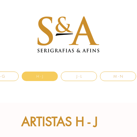
- G
H - J
J - L
M - N
ARTISTAS H - J