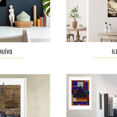
IL
RUÍVO