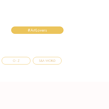
#ArtLovers
O - Z
S&A WORLD