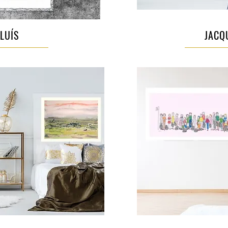
LUÍS
JACQ