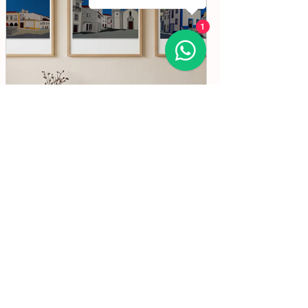
1
30 de jul.
1 min de leitura
#ArtistaDaSemana | Liberto
Molina
Nascido em Espanha, em 1926, Molina viveu
em diversos países da Europa e da América.
Iniciou os seus estudos de desenho e pintura
em Valência, mas foi no Brasil que
aprofundou a sua formação em Belas-Artes e
deu início ao seu percurso enquanto pintor,
conquistando desde cedo o reconhecimento
da crítica.
Lisboa | Portugal