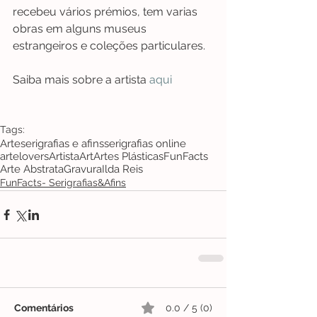
recebeu vários prémios, tem varias 
obras em alguns museus 
estrangeiros e coleções particulares. 
Saiba mais sobre a artista 
aqui
Tags:
Arte
serigrafias e afins
serigrafias online
artelovers
Artista
Art
Artes Plásticas
FunFacts
Arte Abstrata
Gravura
Ilda Reis
FunFacts- Serigrafias&Afins
Comentários
0.0 / 5 (0)