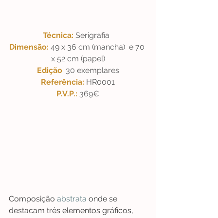
Técnica: 
Serigrafia  
Dimensão: 
49 x 36 cm (mancha)  e 70 
x 52 cm (papel)
Edição
: 30 exemplares
Referência: 
HR0001  
P.V.P.: 
369€
Composição 
abstrata
 onde se 
destacam três elementos gráficos, 