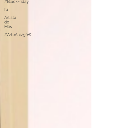
#BlackFriday
fu
Artista
do
Mês
#ArteAté250€