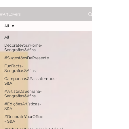
#ArtLovers
All
All
DecorateYourHome-
Serigrafias&Afins
#SugestõesDePresente
FunFacts-
Serigrafias&Afins
Campanhas&Passatempos-
S&A
#ArtistaDaSemana-
Serigrafias&Afins
#EdiçõesArtísticas-
S&A
#DecorateYourOffice
- S&A