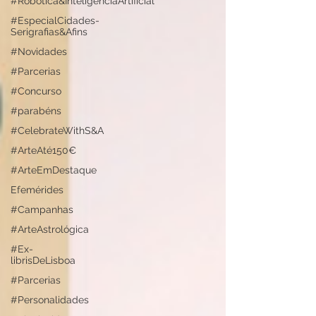
#Robótica&InteligênciaArtificial
#EspecialCidades-
Serigrafias&Afins
#Novidades
#Parcerias
#Concurso
#parabéns
#CelebrateWithS&A
#ArteAté150€
#ArteEmDestaque
Efemérides
#Campanhas
#ArteAstrológica
#Ex-
librisDeLisboa
#Parcerias
#Personalidades