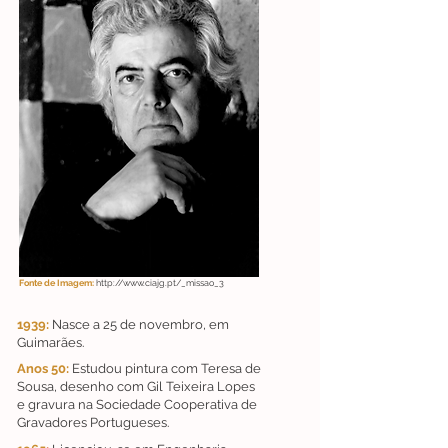
Fonte de Imagem:
http://www.ciajg.pt/_missao_3
1939:
Nasce a 25 de novembro, em
Guimarães.
Anos 50:
Estudou pintura com Teresa de
Sousa, desenho com Gil Teixeira Lopes
e gravura na Sociedade Cooperativa de
Gravadores Portugueses.