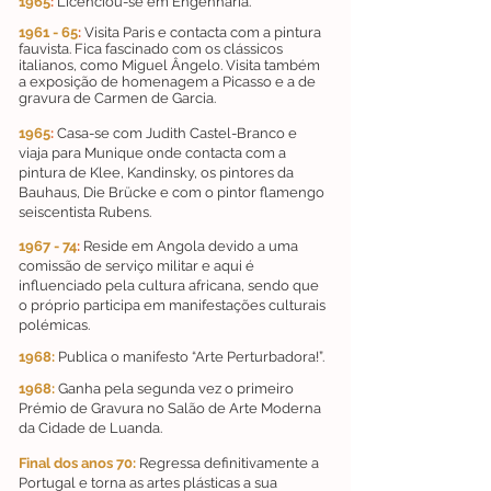
1965
:
Licenciou-se em Engenharia.
1961 - 65
:
Visita Paris e contacta com a pintura
fauvista. Fica fascinado com os clássicos
italianos, como Miguel Ângelo. Visita também
a exposição de homenagem a Picasso e a de
gravura de Carmen de Garcia.
1965
:
Casa-se com Judith Castel-Branco e
viaja para Munique onde contacta com a
pintura de Klee, Kandinsky, os pintores da
Bauhaus, Die Brücke e com o pintor flamengo
seiscentista Rubens.
1967 - 74
:
Reside em Angola devido a uma
comissão de serviço militar e aqui é
influenciado pela cultura africana, sendo que
o próprio participa em manifestações culturais
polémicas.
1968:
Publica o manifesto “Arte Perturbadora!”.
1968:
Ganha pela segunda vez o primeiro
Prémio de Gravura no Salão de Arte Moderna
da Cidade de Luanda.
Final dos anos 70:
Regressa definitivamente a
Portugal e torna as artes plásticas a sua