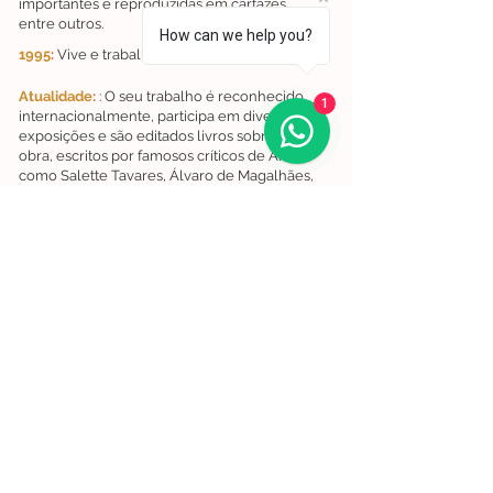
importantes e reproduzidas em cartazes,
entre outros.
How can we help you?
1995
:
Vive e trabalha em Lisboa e Paris.
Atualidade
:
: O seu trabalho é reconhecido
1
internacionalmente, participa em diversas
exposições e são editados livros sobre a sua
obra, escritos por famosos críticos de Arte
como Salette Tavares, Álvaro de Magalhães,
Cesário Rodrigues-Aquilera, entre outros.
Se gosta deste artista, poderá também achar
interessante os trabalhos de
Cruzeiro Seixas
e
Emerenciano.
Lisboa | Portugal
R. Sampaio e Pina 58 2.ºD,
1070-250
Lisboa​
(+351)
918 288 832
(+351) 211 926 120
(Chamada para uma rede fixa nacional)