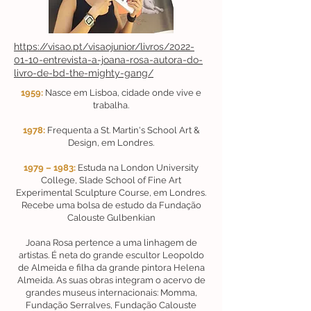
https://visao.pt/visaojunior/livros/2022-
01-10-entrevista-a-joana-rosa-autora-do-
livro-de-bd-the-mighty-gang/
1959:
Nasce em Lisboa, cidade onde vive e
trabalha.
1978:
Frequenta a St. Martin's School Art &
Design, em Londres.
1979 – 1983:
Estuda na London University
College, Slade School of Fine Art
Experimental Sculpture Course, em Londres.
Recebe uma bolsa de estudo da Fundação
Calouste Gulbenkian
Joana Rosa pertence a uma linhagem de
artistas. É neta do grande escultor Leopoldo
de Almeida e filha da grande pintora Helena
Almeida. As suas obras integram o acervo de
grandes museus internacionais: Momma,
Fundação Serralves, Fundação Calouste