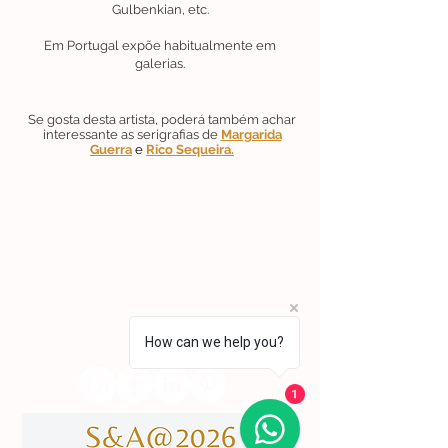
Gulbenkian, etc.
Em Portugal expõe habitualmente em
galerias.
Se gosta desta artista, poderá também achar
interessante as serigrafias de
Margarida
Guerra
e
Rico Sequeira.
Lisboa | Portugal
R. Sampaio e Pina 58 2.ºD,
1070-250
Lisboa​
(+351)
918 288 832
(+351) 211 926 120
(Chamada para uma rede fixa nacional)
How can we help you?
​servicodeboutique@serigrafiaseafins.pt
1