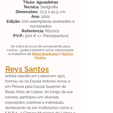
Título:
Aguadeiras
Técnica:
Serigrafia
Dimensões:
72,5 x 42,5 cm
Ano:
2001
Edição:
200 exemplares assinados e
numerados
Referência:
RS0001
P.V.P.:
500 € c/ Passepartout
Se está à procura de um presente para
mulher, poderá também achar interessante
os trabalhos de
Nikias Skapinakis
e
Martins
Pereira
.
Reys Santos
Artista nascido em Lisboa em 1921,
formou-se na Escola António Arroio e
em Pintura pela Escola Superior de
Belas Artes de Lisboa. Ao longo da sua
carreira, participou em diversas
exposições coletivas e individuais,
destacando-se em instituições como a