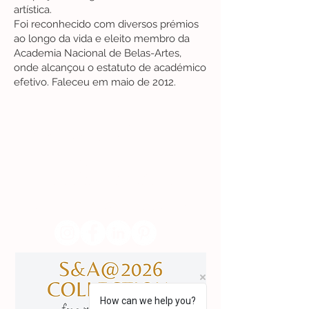
artística.
Foi reconhecido com diversos prémios
ao longo da vida e eleito membro da
Academia Nacional de Belas-Artes,
onde alcançou o estatuto de académico
efetivo. Faleceu em maio de 2012.
Lisboa | Portugal
R. Sampaio e Pina 58 2.ºD,
1070-250
Lisboa​
(+351)
918 288 832
(+351) 211 926 120
(Chamada para uma rede fixa nacional)
​servicodeboutique@serigrafiaseafins.pt
How can we help you?