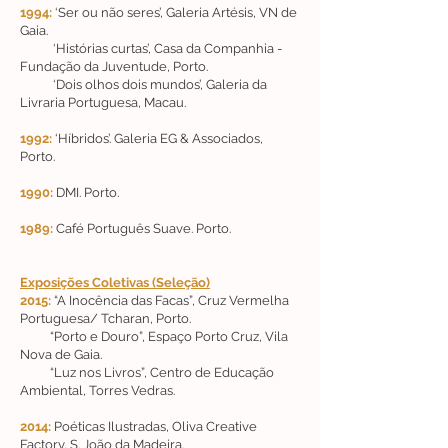
1994:
‘Ser ou não seres’, Galeria Artésis, VN de
Gaia.
‘Histórias curtas’, Casa da Companhia -
Fundação da Juventude, Porto.
‘Dois olhos dois mundos’, Galeria da
Livraria Portuguesa, Macau.
1992:
‘Híbridos’. Galeria EG & Associados,
Porto.
1990:
DMI. Porto.
1989:
Café Português Suave. Porto.
Exposições Coletivas (Seleção)
2015:
“A Inocência das Facas”, Cruz Vermelha
Portuguesa/ Tcharan, Porto.
“Porto e Douro”, Espaço Porto Cruz, Vila
Nova de Gaia.
“Luz nos Livros”, Centro de Educação
Ambiental, Torres Vedras.
2014:
Poéticas Ilustradas, Oliva Creative
Factory, S. João da Madeira.