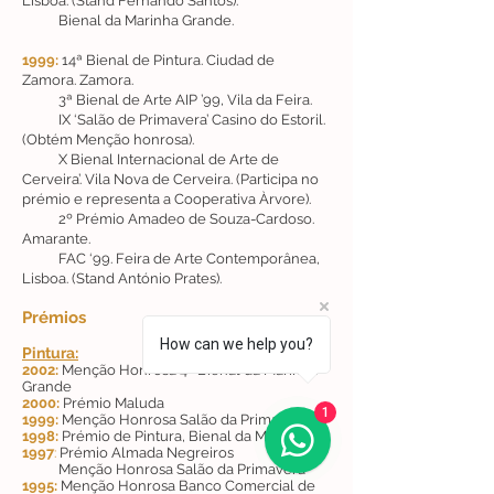
Lisboa. (Stand Fernando Santos).
Bienal da Marinha Grande.
1999:
14ª Bienal de Pintura. Ciudad de
Zamora. Zamora.
3ª Bienal de Arte AIP ’99, Vila da Feira.
IX ‘Salão de Primavera’ Casino do Estoril.
(Obtém Menção honrosa).
X Bienal Internacional de Arte de
Cerveira’. Vila Nova de Cerveira. (Participa no
prémio e representa a Cooperativa Àrvore).
2º Prémio Amadeo de Souza-Cardoso.
Amarante.
FAC ‘99. Feira de Arte Contemporânea,
Lisboa. (Stand António Prates).
Prémios
How can we help you?
Pintura:
2002:
Menção Honrosa 4º Bienal da Marinha
Grande
2000:
Prémio Maluda
1
1999:
Menção Honrosa Salão da Primavera
1998:
Prémio de Pintura, Bienal da Maia
1997
:
Prémio Almada Negreiros
Menção Honrosa Salão da Primavera
1995:
Menção Honrosa Banco Comercial de