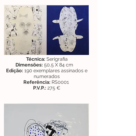
Técnica:
Serigrafia
Dimensões:
50,5 X 84 cm
Edição:
190 exemplares assinados e
numerados
Referência:
RS0001
P.V.P.:
275 €