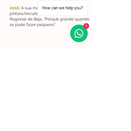
2016
:
A sua mais recente exposição de
How can we help you?
pintura/escultura realizou-se no Museu
Regional de Beja, “Porquê grande quando
se pode fazer pequeno”.
1
Lisboa | Portugal
R. Sampaio e Pina 58 2.ºD,
1070-250
Lisboa​
(+351)
918 288 832
(+351) 211 926 120
(Chamada para uma rede fixa nacional)
​servicodeboutique@serigrafiaseafins.pt