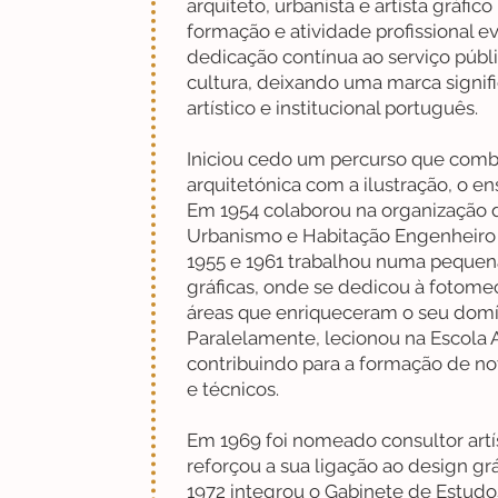
arquiteto, urbanista e artista gráfic
formação e atividade profissional 
dedicação contínua ao serviço públi
cultura, deixando uma marca signif
artístico e institucional português.
Iniciou cedo um percurso que combi
arquitetónica com a ilustração, o e
Em 1954 colaborou na organização 
Urbanismo e Habitação Engenheiro 
1955 e 1961 trabalhou numa pequena 
gráficas, onde se dedicou à fotomec
áreas que enriqueceram o seu domín
Paralelamente, lecionou na Escola A
contribuindo para a formação de no
e técnicos.
Em 1969 foi nomeado consultor artí
reforçou a sua ligação ao design grá
1972 integrou o Gabinete de Estud