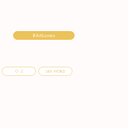
#ArtLovers
O - Z
S&A WORLD