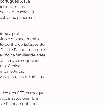
o português. A sua
evidenciam uma
co, à educação e à
icativa no panorama
nou a prática
nsino e o planeamento.
do Centro de Estudos de
Duarte Pacheco, e entre
oficina familiar de artes
ânica e à rotogravura,
io técnico.
ntónio Arroio,
vas gerações de artistas
stico dos CTT, cargo que
fico institucional. Em
os e Planeamento do