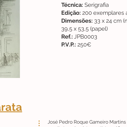
Técnica:
Serigrafia
Edição:
200 exemplares 
Dimensões:
33 x 24 cm (
39,5 x 53,5 (papel)
Ref.:
JPB0003
P.V.P.:
250€
arata
José Pedro Roque Gameiro Martins