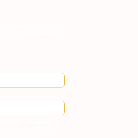
va a nossa newsletter para se
 a par das nossas novidades.
 introduzir o seu endereço de
rreio eletrónico, o utilizador
ncorda em aceitar a nossa
lítica de Privacidade.