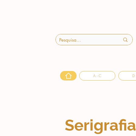
A - C
D 
Serigrafi