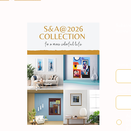
Subscre
manter
Nome
Email
Ao
co
co
Po