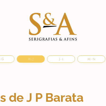
- G
H - J
J - L
M - N
as de J P Barata