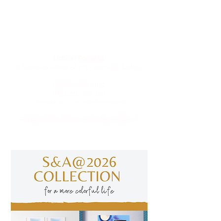
Lisboa | Portugal
R. Sampaio e Pina 58 2.ºD,
1070-250
Lisboa​
(+351)
918 288 832
(+351) 211 926 120
(Chamada para uma rede fixa nacional)
​servicodeboutique@serigrafiaseafins.pt