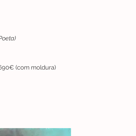
Poeta)
 690€ (com moldura)