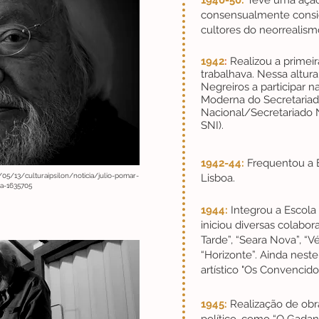
1940-50:
Teve uma ação a
consensualmente consi
cultores do neorrealism
1942
:
Realizou a primei
trabalhava. Nessa altur
Negreiros a participar n
Moderna do Secretaria
Nacional/Secretariado 
SNI).
1942-44:
Frequentou a E
/05/13/culturaipsilon/noticia/julio-pomar-
Lisboa.
ra-1635705
1944:
Integrou a Escola
iniciou diversas colabo
Tarde”, “Seara Nova”, “Vé
“Horizonte”. Ainda nest
artístico "Os Convencido
1945:
Realização de obr