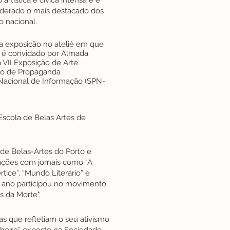
rtística e cívica intensa e é
derado o mais destacado dos
o nacional.
ra exposição no ateliê em que
a é convidado por Almada
a VII Exposição de Arte
do de Propaganda
Nacional de Informação (SPN-
scola de Belas Artes de
 de Belas-Artes do Porto e
rações com jornais como “A
rtice”, “Mundo Literário” e
e ano participou no movimento
s da Morte".
as que refletiam o seu ativismo