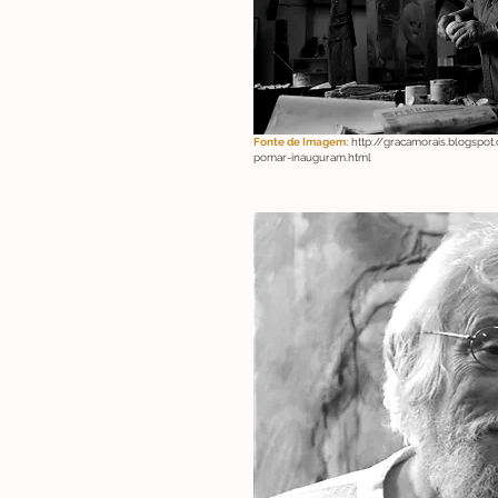
Fonte de Imagem:
http://gracamorais.blogspot
pomar-inauguram.html