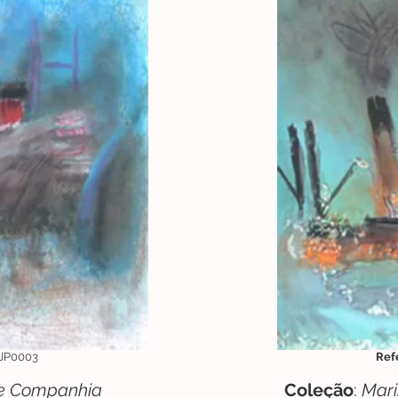
JP0003
Ref
 e Companhia
Coleção
:
Mari