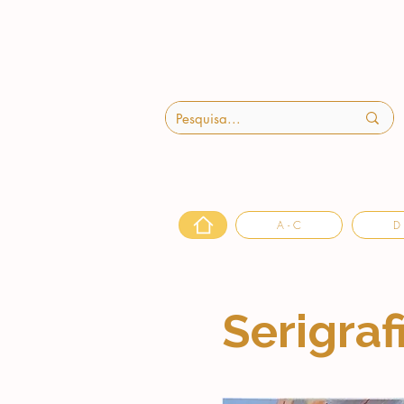
A - C
D 
Serigraf