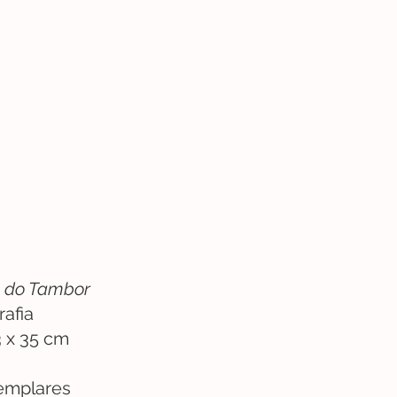
 do Tambor
rafia
 x 35 cm
xemplares