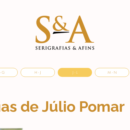
- G
H - J
J - L
M - N
ias de Júlio Pomar