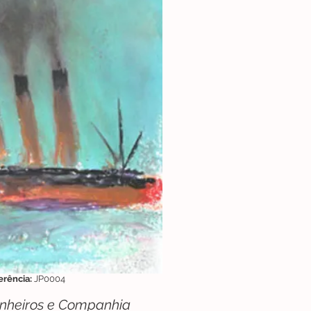
erência:
JP0004
nheiros e Companhia