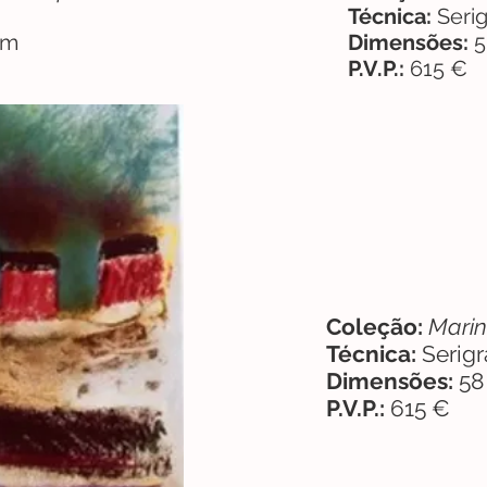
Técnica:
Serig
cm
Dimensões:
5
P.V.P.:
615 €
Coleção
:
Marin
Técnica:
Serigr
Dimensões:
58
P.V.P.:
615 €