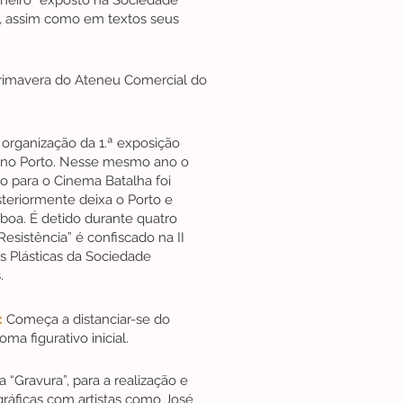
nheiro” exposto na Sociedade
s, assim como em textos seus
Primavera do Ateneu Comercial do
organização da 1.ª exposição
, no Porto. Nesse mesmo ano o
do para o Cinema Batalha foi
steriormente deixa o Porto e
sboa. É detido durante quatro
esistência” é confiscado na II
s Plásticas da Sociedade
.
:
Começa a distanciar-se do
oma figurativo inicial.
 “Gravura”, para a realização e
ráficas com artistas como José