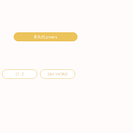
#ArtLovers
O - Z
S&A WORLD