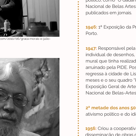
político, como “O Gada
Nacional de Belas Arte
publicados em jornais.
1946:
1ª Exposição da 
Porto.
.com/2010/06/graca-morais-e-julio-
1947
:
Responsável pela 
individual de desenhos
mural que tinha realiza
arruinado pela PIDE. Po
regressa à cidade de Li
meses e o seu quadro “R
Exposição Geral de Arte
Nacional de Belas-Artes
2ª metade dos anos 50
ativismo político e do idi
1956
:
Criou a cooperativa
disseminação de obras g