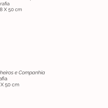
rafia
8 X 50 cm
heiros e Companhia
afia
 X 50 cm