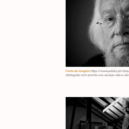
Fonte de Imagem:
https://www.publico.pt/2014
distinguido-com-premio-sos-azulejo-vida-e-ob