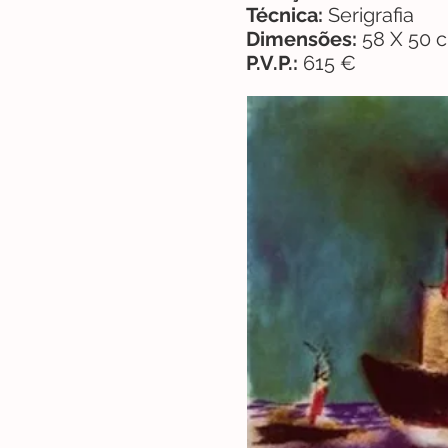
Técnica:
Serigrafia
Dimensões:
58 X 50 
P.V.P.:
615 €