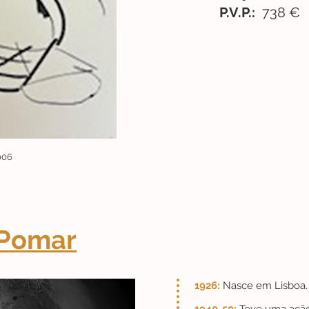
P.V.P.:
738 €
006
 Pomar
1926
:
Nasce em Lisboa.