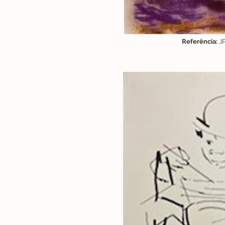
Referência:
J