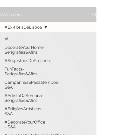
#ArtLovers
#Ex-librisDeLisboa
All
DecorateYourHome-
Serigrafias&Afins
#SugestõesDePresente
FunFacts-
Serigrafias&Afins
Campanhas&Passatempos-
S&A
#ArtistaDaSemana-
Serigrafias&Afins
#EdiçõesArtísticas-
S&A
#DecorateYourOffice
- S&A