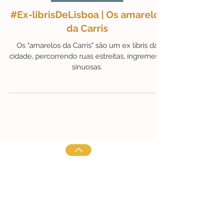
1 de nov. de 2024
2 min de leitura
#Ex-librisDeLisboa
#Ex-librisDeLisboa | Os amarelos
da Carris
Os "amarelos da Carris" são um ex libris da
cidade, percorrendo ruas estreitas, íngremes e
sinuosas.