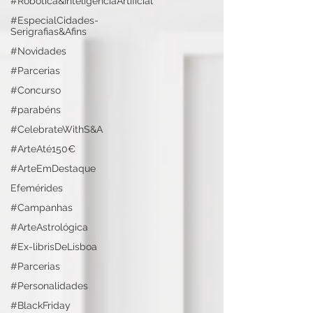
#Robótica&InteligênciaArtificial
#EspecialCidades-
Serigrafias&Afins
#Novidades
#Parcerias
#Concurso
#parabéns
#CelebrateWithS&A
#ArteAté150€
#ArteEmDestaque
Efemérides
#Campanhas
#ArteAstrológica
#Ex-librisDeLisboa
#Parcerias
#Personalidades
#BlackFriday