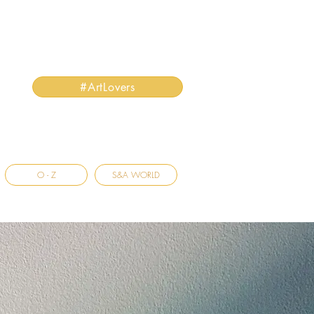
#ArtLovers
O - Z
S&A WORLD