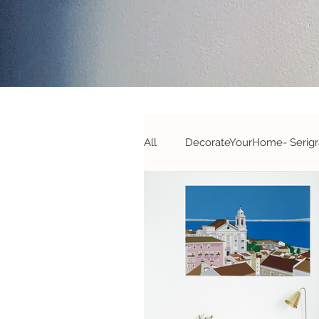
All
DecorateYourHome- Serigra
Campanhas&Passatempos- S
#DecorateYourOffice - S&A
#Novidades
#Parcerias