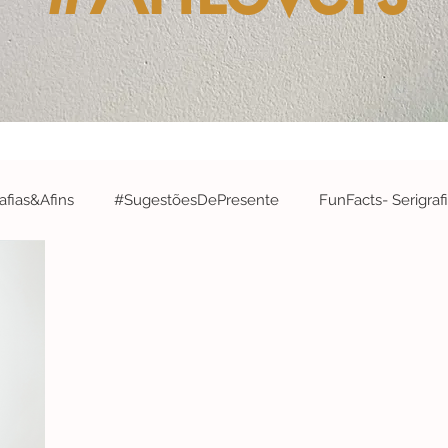
fias&Afins
#SugestõesDePresente
FunFacts- Serigraf
&A
#ArtistaDaSemana- Serigrafias&Afins
#EdiçõesArtís
#Robótica&InteligênciaArtificial
#EspecialCidades- Serigr
#Concurso
#parabéns
#CelebrateWithS&A
#