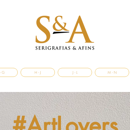
- G
H - J
J - L
M - N
#ArtLovers