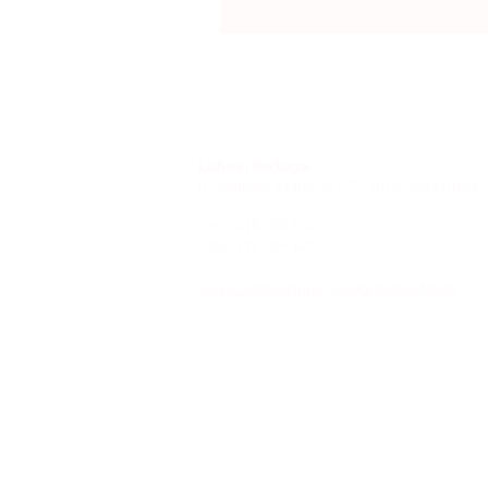
Lisboa | Portugal
R. Sampaio e Pina 58 2.ºD, 1070-250 Lisboa
(+351) 918 288 832
(+351) 211 926 120
(Chamada para uma rede fixa nacional)
​servicodeboutique@serigrafiaseafins.pt