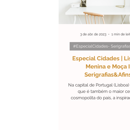
#ArteEmDestaque
Efem
3 de abr. de 2023
1 min de lei
#Personalidades
#Black
#EspecialCidades- Serigrafia
Especial Cidades | Li
Menina e Moça I
Serigrafias&Afin
Na capital de Portugal (Lisboa)
que é também o maior ce
cosmopolita do país, a inspir
falta. Onde a paisagem é