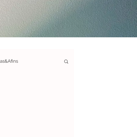
ias&Afins
ticas-S&A
afias&Afins
ArteAté150€