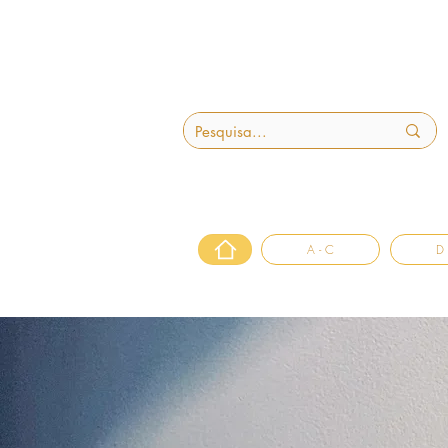
A - C
D 