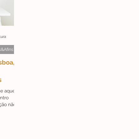
érides
#Campanhas
#ArteAstrológica
#Ex-libris
tura
Friday
fu
Artista do Mês
#ArteAté250€
s&Afins
sboa,
s
 e aquela
ntro
ação não
...