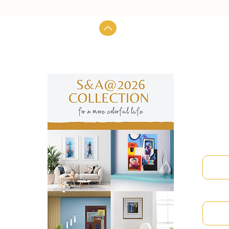
Subscre
manter
Nome
Email