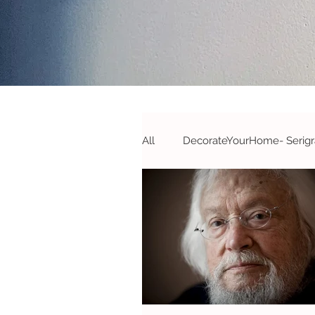
All
DecorateYourHome- Serigra
Campanhas&Passatempos- S
#DecorateYourOffice - S&A
#Novidades
#Parcerias