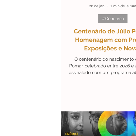
20 de jan.
2 min de leitur
#Concurso
#ArteEmDestaque
Efem
Centenário de Júlio 
Homenagem com Pr
#Personalidades
#Black
Exposições e Nov
Publicações
O centenário do nascimento d
Pomar, celebrado entre 2026 e 
assinalado com um programa a
que combina prémios, expos
publicações, refletindo a impor
longevidade do legado do ar