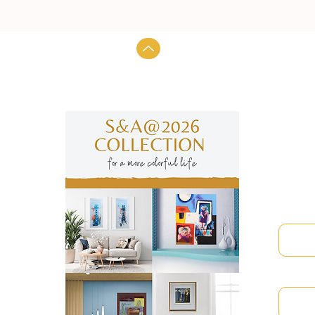
Subscre
manter
Nome
Email