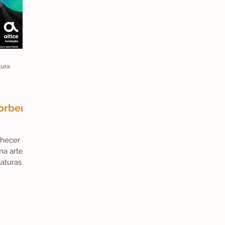
tura
orberto
nhecer e
ma arte.
daturas do