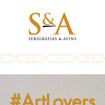
- G
H - J
J - L
M - N
#ArtLovers