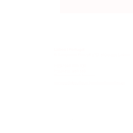
Lisboa | Portugal
R. Sampaio e Pina 58 2.ºD, 1070-250 Lisboa
(+351) 918 288 832
(+351) 211 926 120
(Chamada para uma rede fixa nacional)
​servicodeboutique@serigrafiaseafins.pt