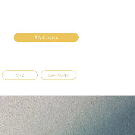
#ArtLovers
O - Z
S&A WORLD