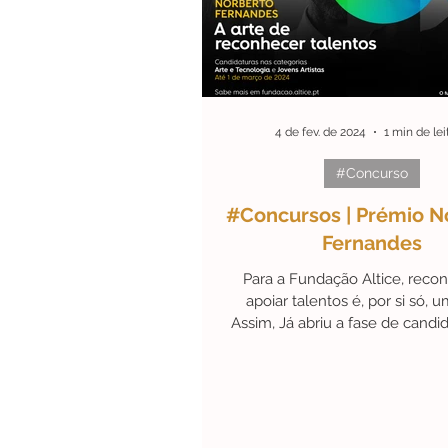
4 de fev. de 2024
1 min de lei
#Concurso
#Concursos | Prémio N
Fernandes
Para a Fundação Altice, reco
apoiar talentos é, por si só, u
Assim, Já abriu a fase de candi
Prémio Norberto Fern