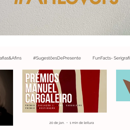
fias&Afins
#SugestõesDePresente
FunFacts- Serigraf
&A
#ArtistaDaSemana- Serigrafias&Afins
#EdiçõesArtís
#Robótica&InteligênciaArtificial
#EspecialCidades- Serigr
20 de jan.
1 min de leitura
#Concurso
#parabéns
#CelebrateWithS&A
#