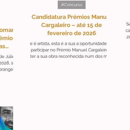
#Concurso
a
Candidatura Prémios Manuel
érides
#Campanhas
#ArteAstrológica
#Ex-libris
Cargaleiro – até 15 de
S
Pomar:
ca
fevereiro de 2026
2
émio,
e é artista, esta é a sua a oportunidade de
Friday
fu
Artista do Mês
#ArteAté250€
as
participar no Prémio Manuel Cargaleiro e
ter a sua obra reconhecida num dos mais
e Júlio
importantes programas de valorização da
2028, será
criação contemporânea em Portugal.
brangente
ições e
tância e a
tista.