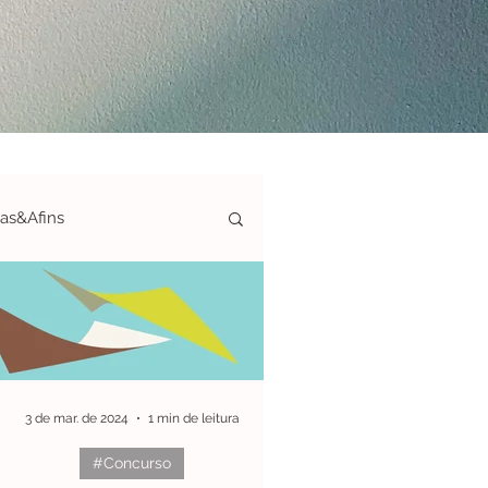
ias&Afins
ticas-S&A
afias&Afins
3 de mar. de 2024
1 min de leitura
#Concurso
ArteAté150€