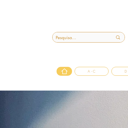
A - C
D 