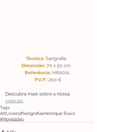
Técnica: 
Serigrafia  
Dimensão: 
70 x 50 cm  
Referência: 
HR0001
P.V.P.: 
200 €
Descubra mais sobre a nossa 
coleção
. 
Tags:
ArtLovers
#Serigrafias
Henrique Ruivo
#Novidades