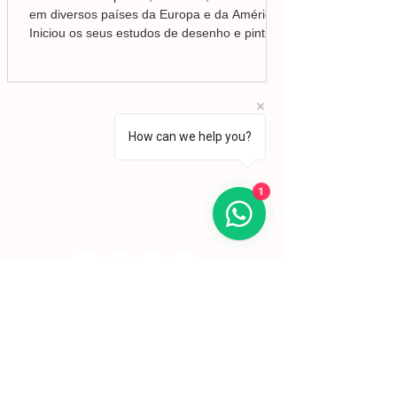
em diversos países da Europa e da América.
Iniciou os seus estudos de desenho e pintura
em Valência, mas foi no Brasil que
aprofundou a sua formação em Belas-Artes e
deu início ao seu percurso enquanto pintor,
conquistando desde cedo o reconhecimento
da crítica.
Lisboa | Portugal
How can we help you?
R. Sampaio e Pina 58 2.ºD,
1070-250
Lisboa​
(+351)
918 288 832
1
(+351) 211 926 120
(Chamada para uma rede fixa nacional)
​servicodeboutique@serigrafiaseafins.pt