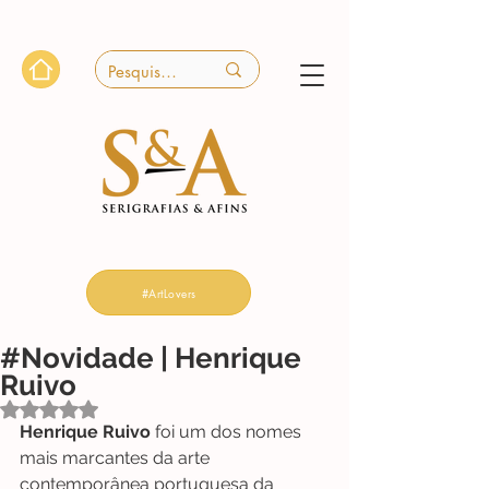
#ArtLovers
#Novidade | Henrique
Ruivo
Avaliado com NaN de 5 estrelas.
Henrique Ruivo
 foi um dos nomes 
mais marcantes da arte 
contemporânea portuguesa da 