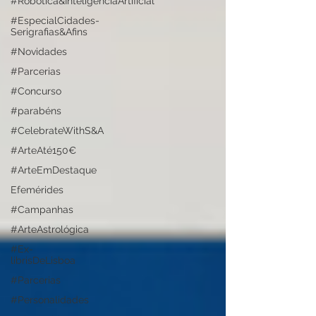
#Robótica&InteligênciaArtificial
#EspecialCidades-
Serigrafias&Afins
#Novidades
#Parcerias
#Concurso
#parabéns
#CelebrateWithS&A
#ArteAté150€
#ArteEmDestaque
Efemérides
#Campanhas
#ArteAstrológica
#Ex-
librisDeLisboa
#Parcerias
#Personalidades