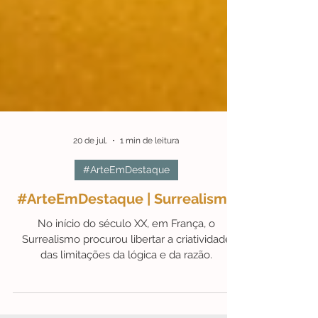
20 de jul.
1 min de leitura
#ArteEmDestaque
#ArteEmDestaque | Surrealismo