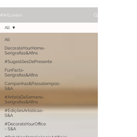
#ArtLovers
All
All
DecorateYourHome-
Serigrafias&Afins
#SugestõesDePresente
FunFacts-
Serigrafias&Afins
Campanhas&Passatempos-
S&A
#ArtistaDaSemana-
Serigrafias&Afins
#EdiçõesArtísticas-
S&A
#DecorateYourOffice
- S&A