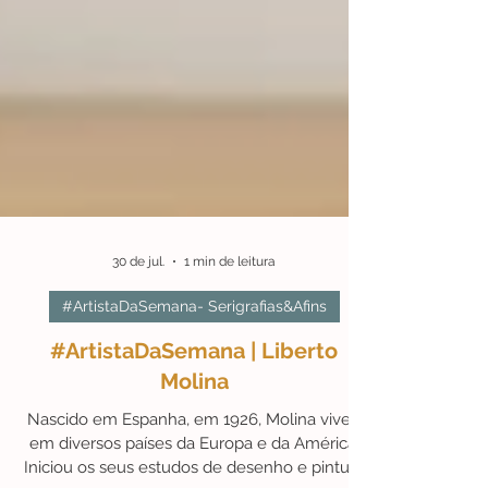
30 de jul.
1 min de leitura
#ArtistaDaSemana- Serigrafias&Afins
#ArtistaDaSemana | Liberto
Molina