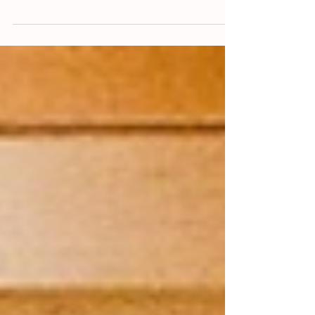
Nascido em Espanha, em 1926, Molina viveu
em diversos países da Europa e da América.
Iniciou os seus estudos de desenho e pintura
em Valência, mas foi no Brasil que
aprofundou a sua formação em Belas-Artes e
deu início ao seu percurso enquanto pintor,
conquistando desde cedo o reconhecimento
da crítica.