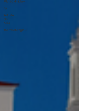
#BlackFriday
fu
Artista
do
Mês
#ArteAté250€