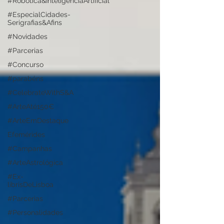
#Robótica&InteligênciaArtificial
#EspecialCidades-
Serigrafias&Afins
#Novidades
#Parcerias
#Concurso
#parabéns
#CelebrateWithS&A
#ArteAté150€
#ArteEmDestaque
Efemérides
#Campanhas
#ArteAstrológica
#Ex-
librisDeLisboa
#Parcerias
#Personalidades