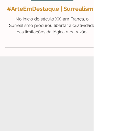
20 de jul.
1 min de leitura
#ArteEmDestaque
#ArteEmDestaque | Surrealismo
No início do século XX, em França, o
Surrealismo procurou libertar a criatividade
das limitações da lógica e da razão.