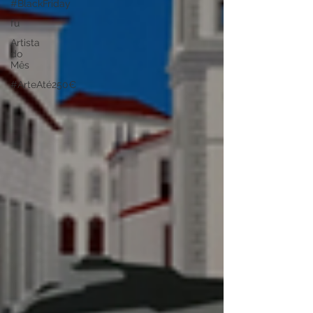
#BlackFriday
fu
Artista
do
Mês
#ArteAté250€