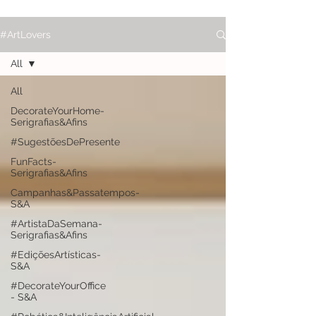
#ArtLovers
All
All
DecorateYourHome-
Serigrafias&Afins
#SugestõesDePresente
FunFacts-
Serigrafias&Afins
Campanhas&Passatempos-
S&A
#ArtistaDaSemana-
Serigrafias&Afins
#EdiçõesArtísticas-
S&A
#DecorateYourOffice
- S&A