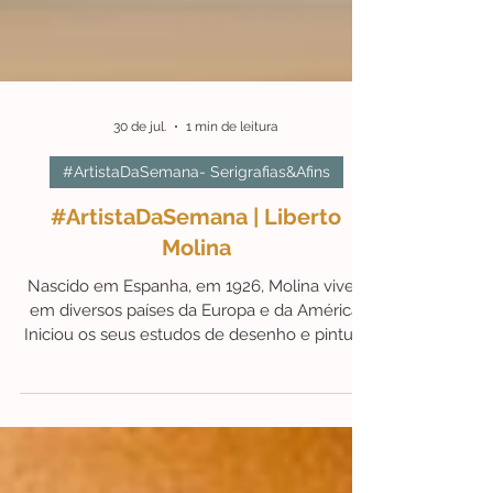
30 de jul.
1 min de leitura
#ArtistaDaSemana- Serigrafias&Afins
#ArtistaDaSemana | Liberto
Molina
Nascido em Espanha, em 1926, Molina viveu
em diversos países da Europa e da América.
Iniciou os seus estudos de desenho e pintura
em Valência, mas foi no Brasil que
aprofundou a sua formação em Belas-Artes e