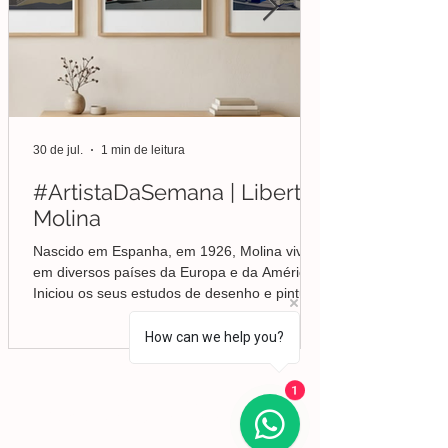
30 de jul.
1 min de leitura
#ArtistaDaSemana | Liberto
Molina
Nascido em Espanha, em 1926, Molina viveu
em diversos países da Europa e da América.
Iniciou os seus estudos de desenho e pintura
em Valência, mas foi no Brasil que
aprofundou a sua formação em Belas-Artes e
How can we help you?
deu início ao seu percurso enquanto pintor,
conquistando desde cedo o reconhecimento
da crítica.
Lisboa | Portugal
1
R. Sampaio e Pina 58 2.ºD,
1070-250
Lisboa​