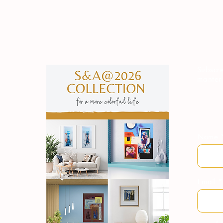
Subscre
manter
Nome
Email