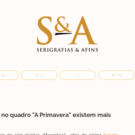
- G
H - J
J - L
M - N
e no quadro "A Primavera" existem mais