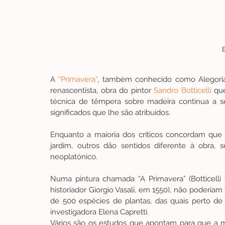
B
A 
“Primavera
”
, também conhecido como Alegoria
renascentista, obra do pintor 
Sandro Botticelli 
que
técnica de têmpera sobre madeira continua a ser
significados que lhe são atribuídos.
Enquanto a maioria dos críticos concordam que a
jardim, outros dão sentidos diferente à obra, s
neoplatónico.
Numa pintura chamada “A Primavera” (Botticelli 
historiador Giorgio Vasali, em 1550), não poderiam 
de 500 espécies de plantas, das quais perto de 1
investigadora Elena Capretti.
Vários são os estudos que apontam para que a ma