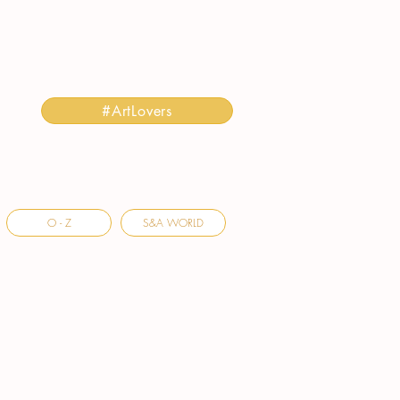
#ArtLovers
O - Z
S&A WORLD