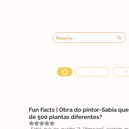
A - C
D 
Fun Facts | Obra do pintor-Sabia qu
de 500 plantas diferentes?
Avaliado com NaN de 5 estrelas.