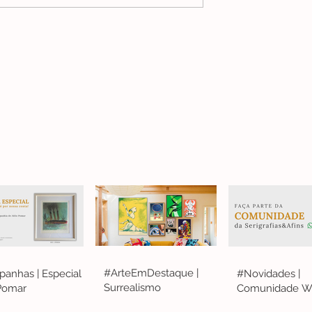
#ArteEmDestaque |
anhas | Especial
#Novidades |
Surrealismo
 Pomar
Comunidade W
S&A