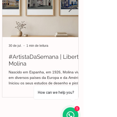
30 de jul.
1 min de leitura
#ArtistaDaSemana | Liberto
Molina
Nascido em Espanha, em 1926, Molina viveu
em diversos países da Europa e da América.
Iniciou os seus estudos de desenho e pintura
em Valência, mas foi no Brasil que
How can we help you?
aprofundou a sua formação em Belas-Artes e
deu início ao seu percurso enquanto pintor,
conquistando desde cedo o reconhecimento
1
da crítica.
Lisboa | Portugal
R. Sampaio e Pina 58 2.ºD,
1070-250
Lisboa​