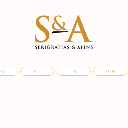
- G
H - J
J - L
M - N