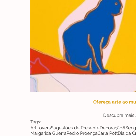
Ofereça arte ao m
Descubra mais 
Tags:
ArtLovers
Sugestões de Presente
Decoração
#Serig
Margarida Guerra
Pedro Proença
Carla Pott
Dia da C