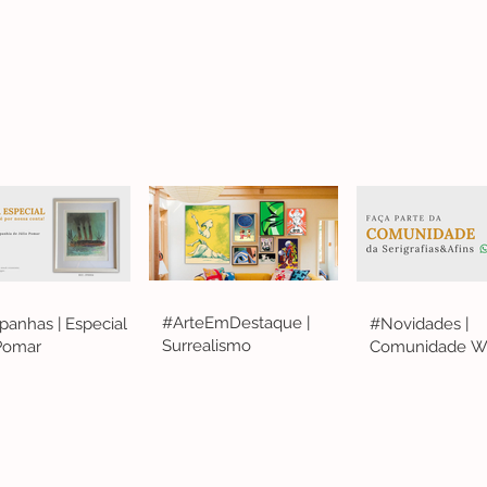
#ArteEmDestaque |
anhas | Especial
#Novidades |
Surrealismo
 Pomar
Comunidade W
S&A