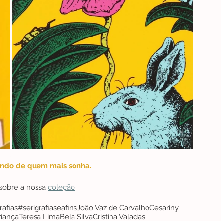
.
undo de quem mais sonha.
sobre a nossa 
coleção
rafias
#serigrafiaseafins
João Vaz de Carvalho
Cesariny
riança
Teresa Lima
Bela Silva
Cristina Valadas