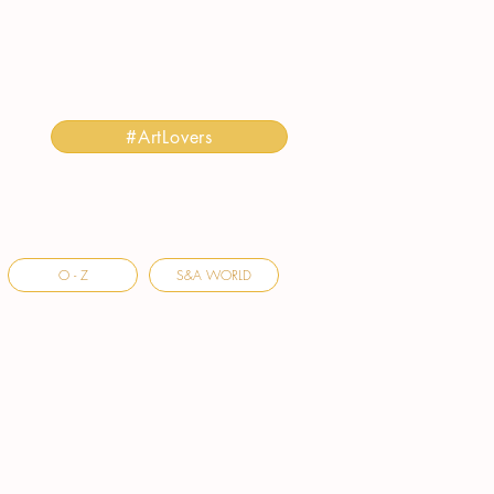
#ArtLovers
O - Z
S&A WORLD