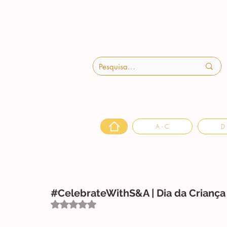
A - C
D 
#CelebrateWithS&A | Dia da Criança
Avaliado com NaN de 5 estrelas.