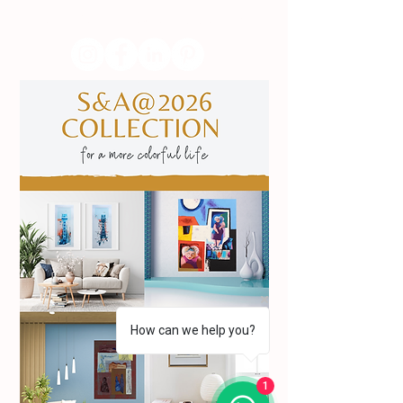
​servicodeboutique@serigrafiaseafins.pt
How can we help you?
1