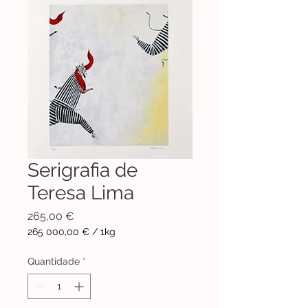
Serigrafia de
Teresa Lima
Preço
265,00 €
265 000,00 €
/
1kg
265 000,00 €
por
Quantidade
*
1
quilograma