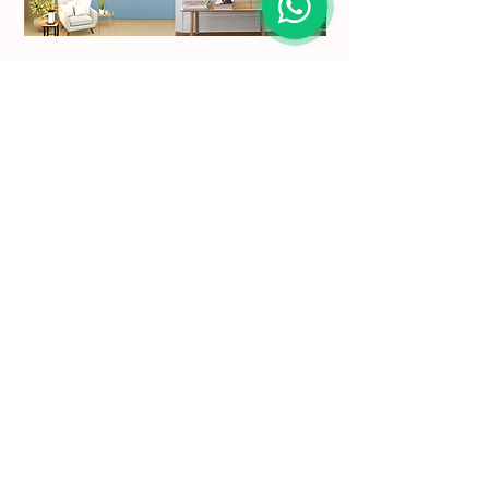
Subscreva a nossa newsletter para se manter a
par das nossas novidades.
Nome
Email
Ao introduzir o seu endereço de
correio eletrónico, o utilizador
concorda em aceitar a nossa
Política