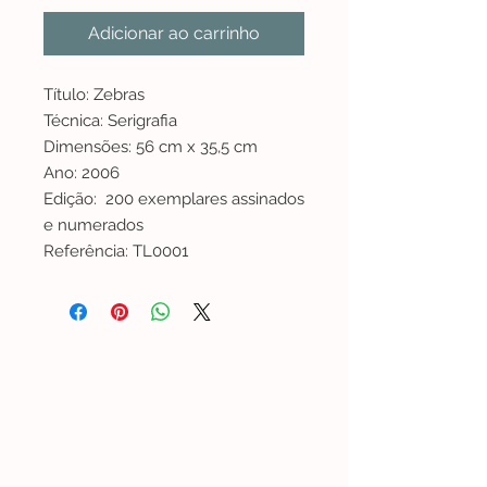
Adicionar ao carrinho
Título: Zebras
Técnica: Serigrafia
Dimensões: 56 cm x 35,5 cm
Ano: 2006
Edição: 200 exemplares assinados
e numerados
Referência: TL0001
Lisboa | Portugal
R. Sampaio e Pina 58 2.ºD,
1070-250
Lisboa​
(+351)
918 288 832
(+351) 211 926 120
(Chamada para uma rede fixa nacional)