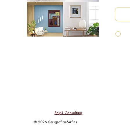
Email
Ao
co
co
Po
TERMOS E CONDIÇÕES
ACIDADE
POL
C
Powered by
SayU Consulting
© 2026 Serigrafias&Afins