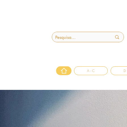
A - C
D 