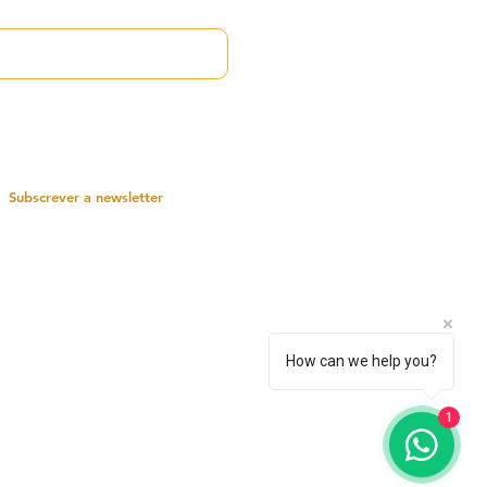
 introduzir o seu endereço de
rreio eletrónico, o utilizador
ncorda em aceitar a nossa
lítica de Privacidade.
Subscrever a newsletter
ÍTICA DE
OOKIES
How can we help you?
1