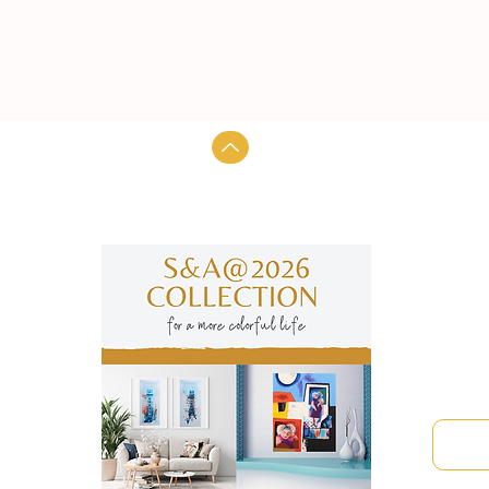
Subscre
manter
Nome