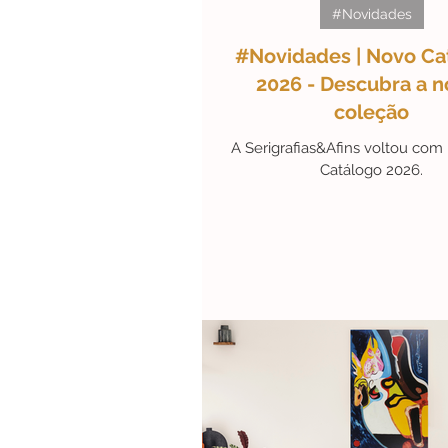
#Novidades
#Novidades | Novo Ca
#ArteEmDestaque
Efem
2026 - Descubra a n
coleção
A Serigrafias&Afins voltou co
#Personalidades
#Black
Catálogo 2026.