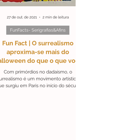
27 de out. de 2021
2 min de leitura
DeLisboa
#Parcerias
FunFacts- Serigrafias&Afins
Fun Fact | O surrealismo
aproxima-se mais do
lloween do que o que você
pensa | Serigrafias&Afins
Com primórdios no dadaísmo, o
ealismo é um movimento artístico
ue surgiu em Paris no início do século
XX, com a fragilidade...