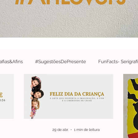
fias&Afins
#SugestõesDePresente
FunFacts- Serigraf
&A
#ArtistaDaSemana- Serigrafias&Afins
#EdiçõesArtís
#Robótica&InteligênciaArtificial
#EspecialCidades- Serigr
29 de abr.
1 min de leitura
#Concurso
#parabéns
#CelebrateWithS&A
#