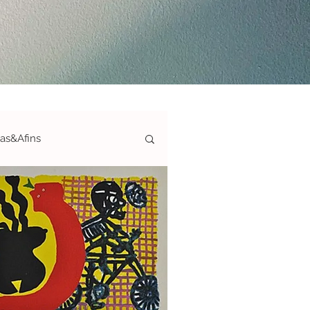
ias&Afins
ticas-S&A
afias&Afins
ArteAté150€