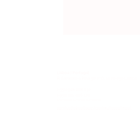
Lisboa | Portugal
R. Sampaio e Pina 58 2.ºD, 1070-250 Lisboa
(+351) 918 288 832
(+351) 211 926 120
(Chamada para uma rede fixa nacional)
​servicodeboutique@serigrafiaseafins.pt