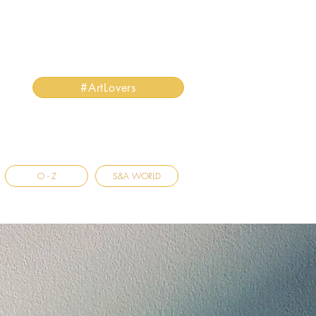
#ArtLovers
O - Z
S&A WORLD