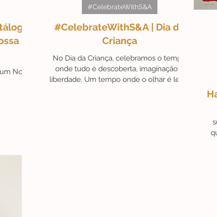
#CelebrateWithS&A
tálogo
#CelebrateWithS&A | Dia da
érides
#Campanhas
#ArteAstrológica
#Ex-libris
ossa
Criança
No Dia da Criança, celebramos o tempo
onde tudo é descoberta, imaginação e
m um Novo
Friday
fu
Artista do Mês
#ArteAté250€
liberdade. Um tempo onde o olhar é leve,
curioso e aberto ao mundo. A arte partilha
Ha
essa mesma essência. É nela que
encontramos a espontaneidade, a cor e a
expressão que tantas vezes associamos à
surr
infância um espaço onde não há regras,
q
apenas possibilidades.