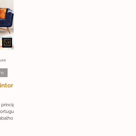
tura
ns
intor
 principal
ortuguês.
abalho de