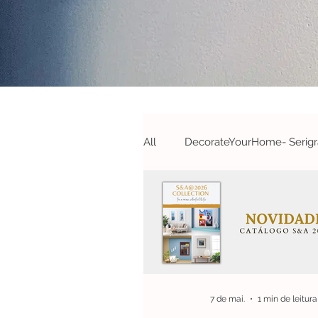
All
DecorateYourHome- Serigra
Campanhas&Passatempos- S
#DecorateYourOffice - S&A
7 de mai.
1 min de leitura
#Novidades
#Parcerias