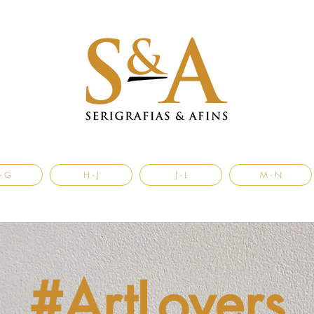
- G
H - J
J - L
M - N
#ArtLovers