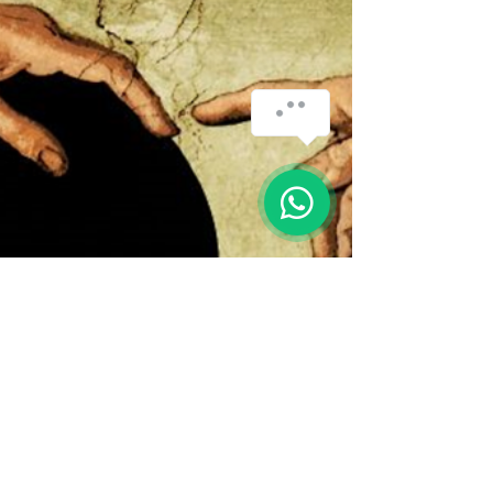
How can we help you?
1
26 de jan.
1 min de leitura
#ArteEmDestaque
#ArteEmDestaque | Germano
Santo
Germano Santo nasceu no Porto em 1944 e
iniciou muito cedo o seu percurso artístico,
realizando exposições individuais desde 1955,
em Angola e em Portugal.