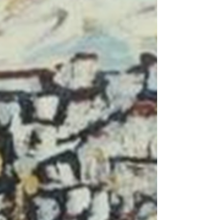
FunFacts- Serigrafias&Afins
Fun Facts | Manuel Baptista
Manuel Baptista foi um artista plástico e pintor
português com uma obra multifacetada
desenvolvida no desenho, na pintura, na
escultura e na instalação, marcada por uma
constante investigação formal e uma atenção
particular à materialidade da obra.