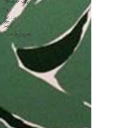
#BlackFriday
fu
Artista
do
Mês
#ArteAté250€