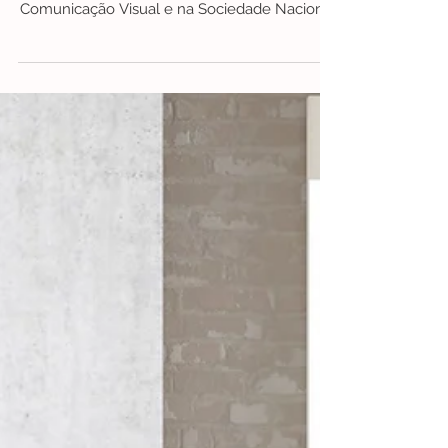
26 de jan.
2 min de leitura
#Novidades
#Novidade | João Moreira
João Moreira é um artista plástico português.
Estudou no Ar.Co Centro de Arte e
Comunicação Visual e na Sociedade Nacional
de Belas Artes, onde foi aluno de Rolando Sá
Nogueira.