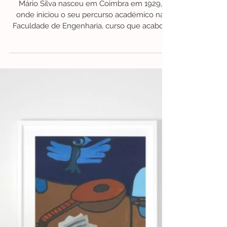
26 de jan.
1 min de leitura
FunFacts- Serigrafias&Afins
Fun Facts | Sabias que Mário Silva
abandonou a Engenharia para
seguir a arte