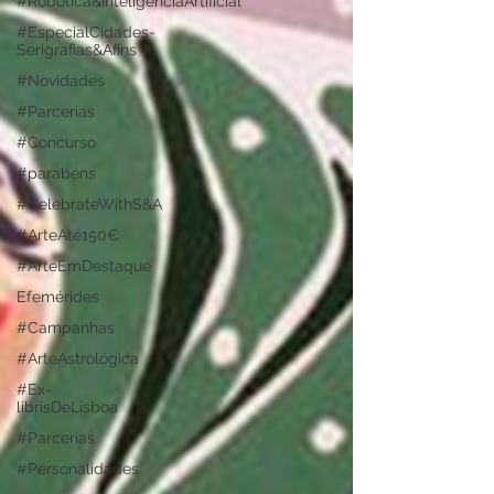
#Robótica&InteligênciaArtificial
#EspecialCidades-
Serigrafias&Afins
#Novidades
#Parcerias
#Concurso
#parabéns
#CelebrateWithS&A
#ArteAté150€
#ArteEmDestaque
Efemérides
#Campanhas
#ArteAstrológica
#Ex-
librisDeLisboa
#Parcerias
#Personalidades