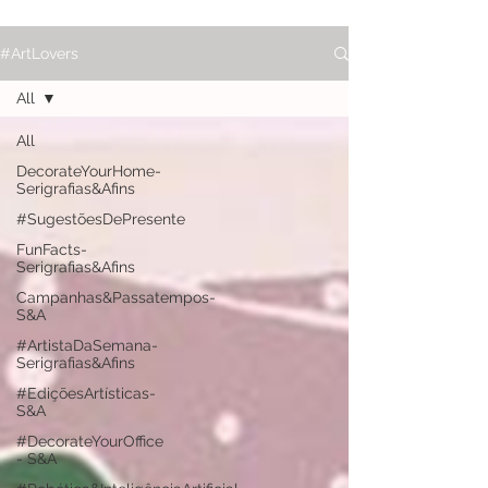
#ArtLovers
All
All
DecorateYourHome-
Serigrafias&Afins
#SugestõesDePresente
FunFacts-
Serigrafias&Afins
Campanhas&Passatempos-
S&A
#ArtistaDaSemana-
Serigrafias&Afins
#EdiçõesArtísticas-
S&A
#DecorateYourOffice
- S&A