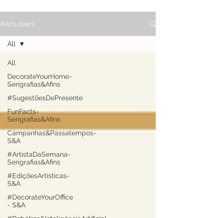
#ArtLovers
All
All
DecorateYourHome-
Serigrafias&Afins
#SugestõesDePresente
FunFacts-
Serigrafias&Afins
Campanhas&Passatempos-
S&A
#ArtistaDaSemana-
Serigrafias&Afins
#EdiçõesArtísticas-
S&A
#DecorateYourOffice
- S&A