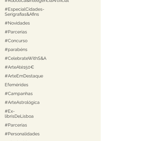
#Robótica&InteligênciaArtificial
#EspecialCidades-
Serigrafias&Afins
#Novidades
#Parcerias
#Concurso
#parabéns
#CelebrateWithS&A
#ArteAté150€
#ArteEmDestaque
Efemérides
#Campanhas
#ArteAstrológica
#Ex-
librisDeLisboa
#Parcerias
#Personalidades