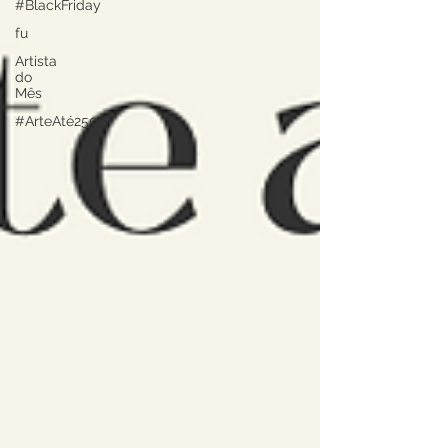
#BlackFriday
fu
Artista
do
Mês
#ArteAté250€