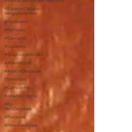
#Robótica&InteligênciaArtificial
#EspecialCidades-
Serigrafias&Afins
#Novidades
#Parcerias
#Concurso
#parabéns
#CelebrateWithS&A
#ArteAté150€
#ArteEmDestaque
Efemérides
#Campanhas
#ArteAstrológica
#Ex-
librisDeLisboa
#Parcerias
#Personalidades