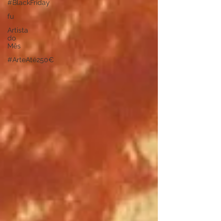
#BlackFriday
fu
Artista
do
Mês
#ArteAté250€