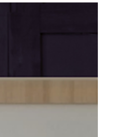
figuração contemporânea e com a técnica
dos hiper-realistas