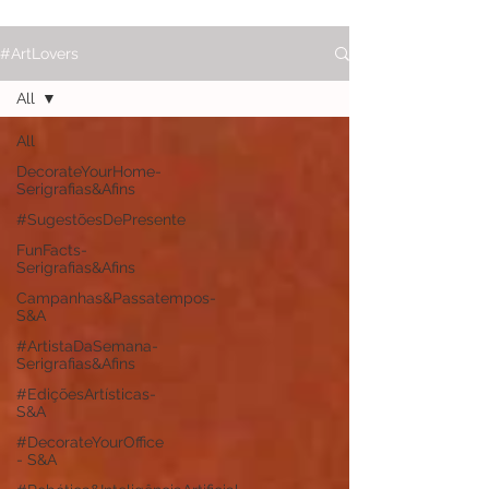
#ArtLovers
All
All
DecorateYourHome-
Serigrafias&Afins
#SugestõesDePresente
FunFacts-
Serigrafias&Afins
Campanhas&Passatempos-
S&A
#ArtistaDaSemana-
Serigrafias&Afins
#EdiçõesArtísticas-
S&A
#DecorateYourOffice
- S&A