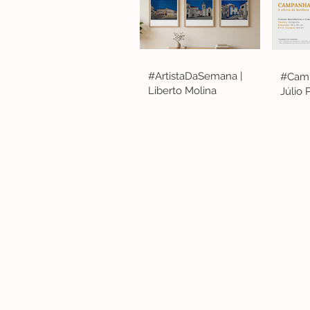
#ArtistaDaSemana |
#Camp
Liberto Molina
Júlio
Lisboa | Portugal
R. Sampaio e Pina 58 2.ºD, 1070-250 Lisboa
(+351) 918 288 832
(+351) 211 926 120
(Chamada para uma rede fixa nacional)
​servicodeboutique@serigrafiaseafins.pt