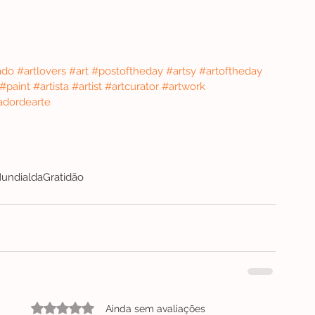
ado
#artlovers
#art
#postoftheday
#artsy
#artoftheday
#paint
#artista
#artist
#artcurator
#artwork
adordearte
undialdaGratidão
Avaliado com 0 de 5 estrelas.
Ainda sem avaliações