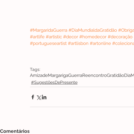
#MargaridaGuerr
a 
#DiaMundialdaGratidão
#Obrig
#artlife
#artistic
#decor
#homedecor
#decoração
#portugueseartist
#artlisbon
#artonline
#colecion
Tags:
Amizade
MargarigaGuerra
Reencontro
Gratidão
DiaM
#SugestõesDePresente
Comentários