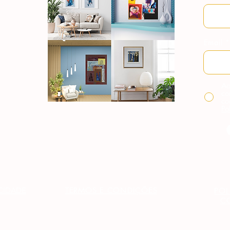
Email
Ao
co
co
Po
TERMOS E CONDIÇÕES
ACIDADE
POL
C