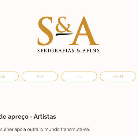
- G
H - J
J - L
M - N
e apreço - Artistas
ulher apoia outra, o mundo transmuta-se.