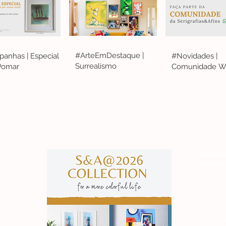
#ArteEmDestaque |
anhas | Especial
#Novidades |
Surrealismo
 Pomar
Comunidade W
S&A
Subscre
manter
Nome