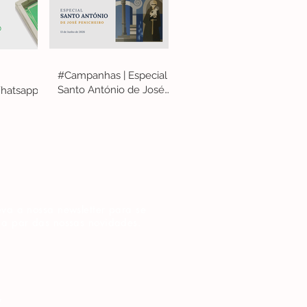
#Campanhas | Especial
Santo António de José
hatsapp
Penicheiro
va a nossa newsletter para se
 a par das nossas novidades.