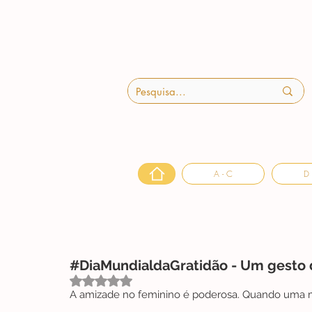
A - C
D 
#DiaMundialdaGratidão - Um gesto d
Avaliado com NaN de 5 estrelas.
A amizade no feminino é poderosa. Quando uma m