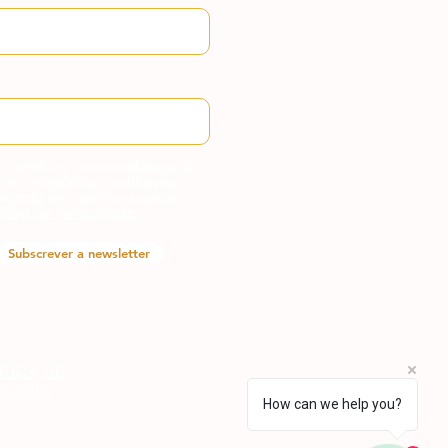
 introduzir o seu endereço de
rreio eletrónico, o utilizador
ncorda em aceitar a nossa
lítica de Privacidade.
Subscrever a newsletter
ÍTICA DE
OOKIES
How can we help you?