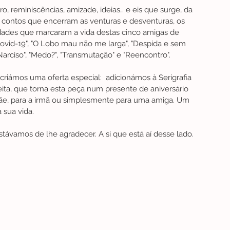
 reminiscências, amizade, ideias… e eis que surge, da 
s contos que encerram as venturas e desventuras, os 
dades que marcaram a vida destas cinco amigas de 
ovid-19", "O Lobo mau não me larga", "Despida e sem 
 "Narciso", "Medo?", "Transmutação" e "Reencontro". 
riámos uma oferta especial:  adicionámos à Serigrafia 
eita, que torna esta peça num presente de aniversário 
mãe, para a irmã ou simplesmente para uma amiga. Um 
 sua vida. 
távamos de lhe agradecer. A si que está aí desse lado.  