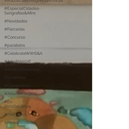
#Robótica&InteligênciaArtificial
#EspecialCidades-
Serigrafias&Afins
#Novidades
#Parcerias
#Concurso
#parabéns
#CelebrateWithS&A
#ArteAté150€
#ArteEmDestaque
Efemérides
#Campanhas
#ArteAstrológica
#Ex-
librisDeLisboa
#Parcerias
#Personalidades