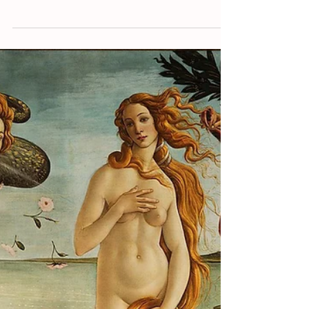
13 de abr. de 2021
1 min de leitura
FunFacts- Serigrafias&Afins
Fun Facts | Arte abstrata, o que
é? | Serigrafias&Afins | Lisboa
Se aprecia explorar várias interpretações
sobre uma obra, privilegiando as formas
abstratas em detrimento de figuras,
elementos e objetos...