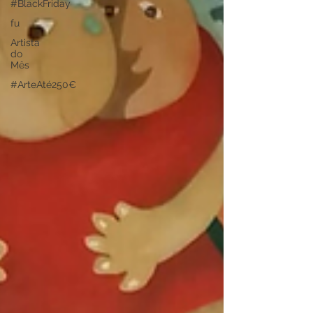
#BlackFriday
fu
Artista
do
Mês
#ArteAté250€