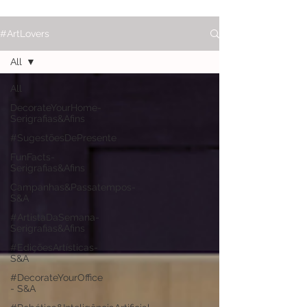
#ArtLovers
All
All
DecorateYourHome-
Serigrafias&Afins
#SugestõesDePresente
FunFacts-
Serigrafias&Afins
Campanhas&Passatempos-
S&A
#ArtistaDaSemana-
Serigrafias&Afins
#EdiçõesArtísticas-
S&A
#DecorateYourOffice
- S&A