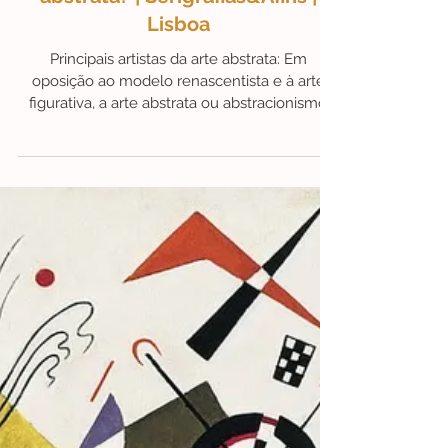
13 de abr. de 2021
1 min de leitura
FunFacts- Serigrafias&Afins
Fun Facts | Sabe quais são os
principais artistas da arte
abstrata? | Serigrafias&Afins |
Lisboa
Principais artistas da arte abstrata: Em
oposição ao modelo renascentista e à arte
figurativa, a arte abstrata ou abstracionismo
não...