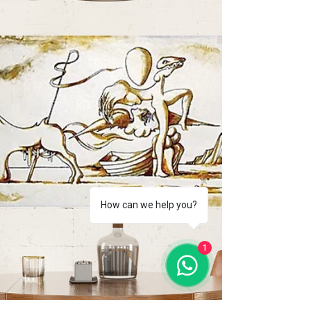
FunFacts- Serigrafias&Afins
Fun Facts | Sabe quais são os
principais artistas da arte
figurativa? | Serigrafias&Afins |
Lisboa
Conheça aqui alguns dos maiores artistas
representantes do figurativismo: Johann
Anton Eismann: pintor austríaco; Alberto
Giacometti:...
How can we help you?
1