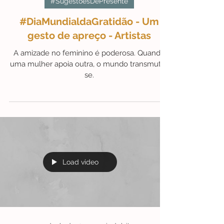
20 de set. de 2021
1 min de leitura
#SugestõesDePresente
#DiaMundialdaGratidão - Um
gesto de apreço - Artistas
A amizade no feminino é poderosa. Quando
uma mulher apoia outra, o mundo transmuta-
se.
Load video