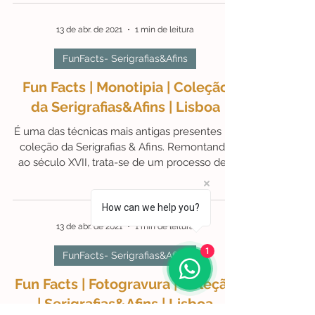
13 de abr. de 2021
1 min de leitura
FunFacts- Serigrafias&Afins
Fun Facts | Platinotipia | Coleção |
Serigrafias&Afins | Lisboa
Coleção: Considerada a elite e exemplo de
muitos processos alternativos, esta técnica
surgiu em 1873, por William Willis e consiste
na...
13 de abr. de 2021
1 min de leitura
How can we help you?
FunFacts- Serigrafias&Afins
1
Fun Facts | Monotipia | Coleção
da Serigrafias&Afins | Lisboa
É uma das técnicas mais antigas presentes na