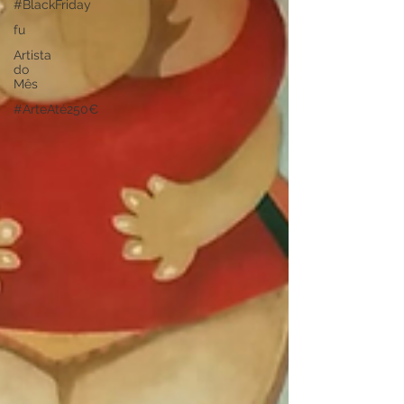
#BlackFriday
fu
Artista
do
Mês
#ArteAté250€