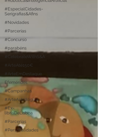
#Robótica&InteligênciaArtificial
#EspecialCidades-
Serigrafias&Afins
#Novidades
#Parcerias
#Concurso
#parabéns
#CelebrateWithS&A
#ArteAté150€
#ArteEmDestaque
Efemérides
#Campanhas
#ArteAstrológica
#Ex-
librisDeLisboa
#Parcerias
#Personalidades