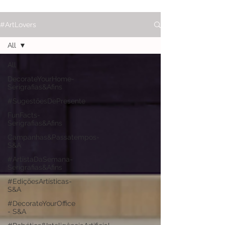
#ArtLovers
All
All
DecorateYourHome-
Serigrafias&Afins
#SugestõesDePresente
FunFacts-
Serigrafias&Afins
Campanhas&Passatempos-
S&A
#ArtistaDaSemana-
Serigrafias&Afins
#EdiçõesArtísticas-
S&A
#DecorateYourOffice
- S&A