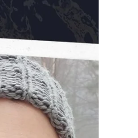
#parabéns
#Parabéns | Hoje é o dia de
Roberto Chichorro!
Hoje, dia 19 de setembro, a Serigrafias & Afins
celebra o aniversário deste artista com uma
homenagem a algumas das suas obras.