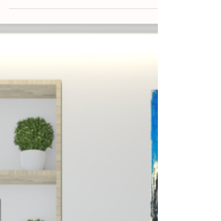
artistas = 10% de desconto
Há uma década a aproximar a arte de quem a
valoriza. A Serigrafia & Afins celebra este ano
o seu 10.º aniversário. Para assinalar esta data,
lançámos a campanha “10 Anos = 10 Artistas =
10% de Desconto”, uma homenagem a si, à
arte e aos artistas.