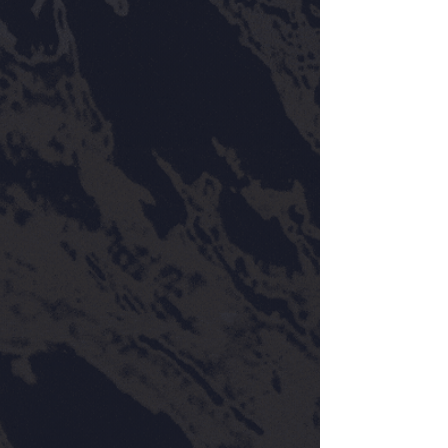
7 de abr. de 2024
1 min de leitura
#parabéns
#Parabéns | Nair Leite Basto
Hoje, dia 7 de abril, é um dia especial em
Amarante , a artista Nair Leite Basto está de
parabéns! Inspirada pela rica história da...