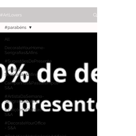
#ArtLovers
#parabéns
All
DecorateYourHome-
Serigrafias&Afins
#SugestõesDePresente
FunFacts-
Serigrafias&Afins
Campanhas&Passatempos-
S&A
#ArtistaDaSemana-
Serigrafias&Afins
#EdiçõesArtísticas-
S&A
#DecorateYourOffice
- S&A