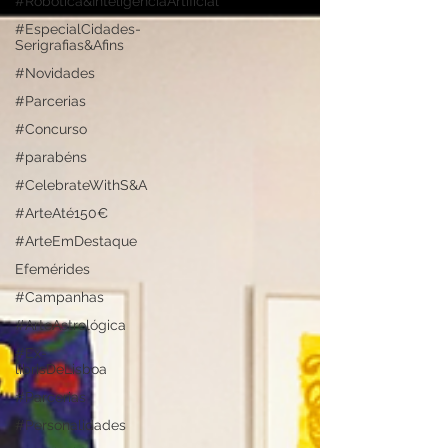
#Robótica&InteligênciaArtificial
#EspecialCidades-
Serigrafias&Afins
#Novidades
#Parcerias
#Concurso
#parabéns
#CelebrateWithS&A
#ArteAté150€
#ArteEmDestaque
Efemérides
#Campanhas
#ArteAstrológica
#Ex-
librisDeLisboa
#Parcerias
#Personalidades