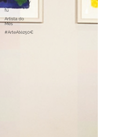
#BlackFriday
fu
Artista do
Mês
#ArteAté250€