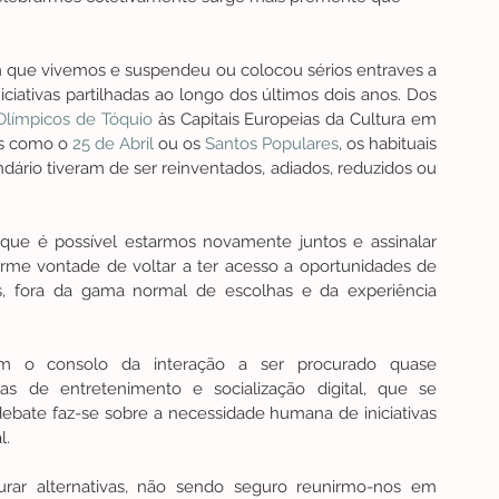
que vivemos e suspendeu ou colocou sérios entraves a 
todos os grandes eventos e festivais culturais e iniciativas partilhadas ao longo dos últimos dois anos. Dos 
Olímpicos de Tóquio
 às Capitais Europeias da Cultura em 
s como o 
25 de Abril
 ou os 
Santos Populares
, os habituais 
rio tiveram de ser reinventados, adiados, reduzidos ou 
e é possível estarmos novamente juntos e assinalar 
rme vontade de voltar a ter acesso a oportunidades de 
rais, fora da gama normal de escolhas e da experiência 
om o consolo da interação a ser procurado quase 
s de entretenimento e socialização digital, que se 
bate faz-se sobre a necessidade humana de iniciativas 
l.
r alternativas, não sendo seguro reunirmo-nos em 