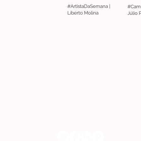
#ArtistaDaSemana |
#Camp
Liberto Molina
Júlio
Lisboa | Portugal
R. Sampaio e Pina 58 2.ºD, 1070-250 Lisboa
(+351) 918 288 832
(+351) 211 926 120
(Chamada para uma rede fixa nacional)
​servicodeboutique@serigrafiaseafins.pt