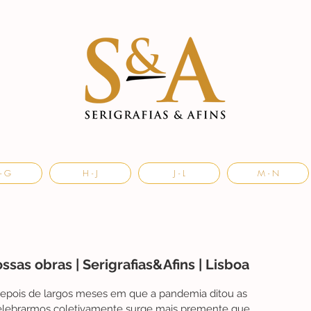
- G
H - J
J - L
M - N
sas obras | Serigrafias&Afins | Lisboa
Depois de largos meses em que a pandemia ditou as 
celebrarmos coletivamente surge mais premente que 