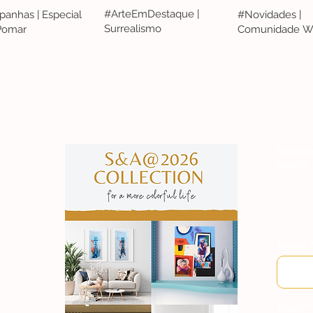
#ArteEmDestaque |
anhas | Especial
#Novidades |
Surrealismo
 Pomar
Comunidade W
S&A
Subscre
manter
Nome
Email