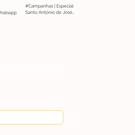
#Campanhas | Especial
Santo António de José
hatsapp
Penicheiro
va a nossa newsletter para se
 a par das nossas novidades.