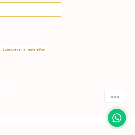
 introduzir o seu endereço de
rreio eletrónico, o utilizador
ncorda em aceitar a nossa
lítica de Privacidade.
Subscrever a newsletter
ÍTICA DE
OOKIES
How can we help you?
1