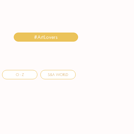
#ArtLovers
O - Z
S&A WORLD