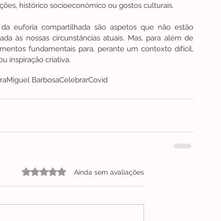
ações, histórico socioeconómico ou gostos culturais.
 da euforia compartilhada são aspetos que não estão 
ada às nossas circunstâncias atuais. Mas, para além de 
ementos fundamentais para, perante um contexto difícil, 
 inspiração criativa.
ra
Miguel Barbosa
Celebrar
Covid
Avaliado com 0 de 5 estrelas.
Ainda sem avaliações