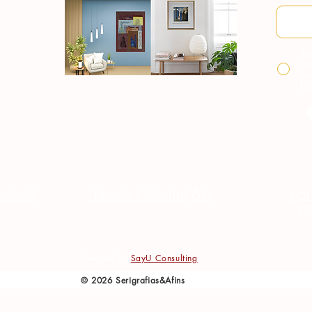
Ao
co
co
Po
TERMOS E CONDIÇÕES
ACIDADE
POL
C
Powered by
SayU Consulting
© 2026 Serigrafias&Afins