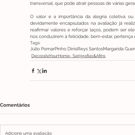
transversal, que pode atrair pessoas de várias ger
O valor e a importância da alegria coletiva ou
devidamente encapsulados na avaliação já realiz
reafirmar valores e reforçar laços, podem ser el
nos conduzirem à felicidade, bem-estar, pertença ou
Tags:
Júlio Pomar
Pinho Dinis
Reys Santos
Margarida Guer
DecorateYourHome- Serigrafias&Afins
Comentários
Adicione uma avaliação