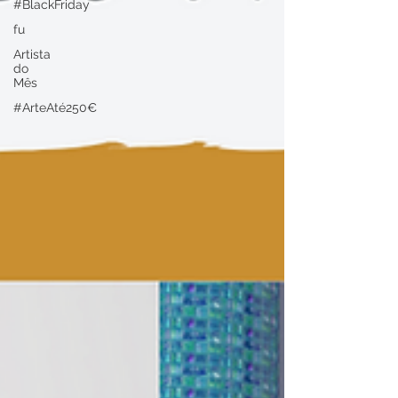
#BlackFriday
fu
Artista
do
Mês
#ArteAté250€