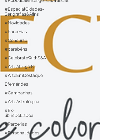
#Robótica&InteligênciaArtificial
#EspecialCidades-
Serigrafias&Afins
#Novidades
#Parcerias
#Concurso
#parabéns
#CelebrateWithS&A
#ArteAté150€
#ArteEmDestaque
Efemérides
#Campanhas
#ArteAstrológica
#Ex-
librisDeLisboa
#Parcerias
#Personalidades