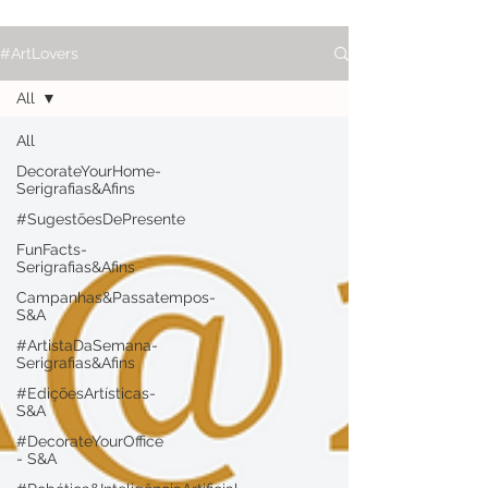
#ArtLovers
All
All
DecorateYourHome-
Serigrafias&Afins
#SugestõesDePresente
FunFacts-
Serigrafias&Afins
Campanhas&Passatempos-
S&A
#ArtistaDaSemana-
Serigrafias&Afins
#EdiçõesArtísticas-
S&A
#DecorateYourOffice
- S&A