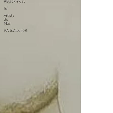
#BlackFriday
fu
Artista
do
Mês
#ArteAté250€