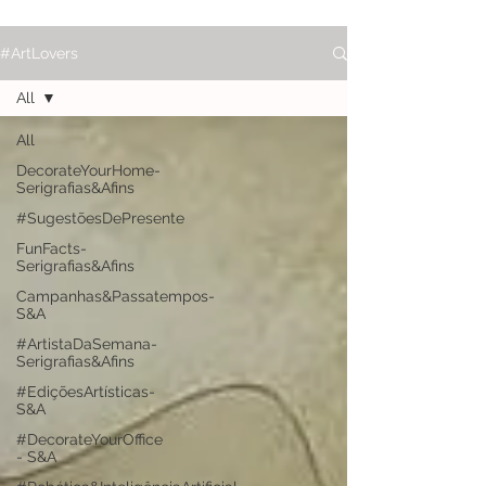
#ArtLovers
All
All
DecorateYourHome-
Serigrafias&Afins
#SugestõesDePresente
FunFacts-
Serigrafias&Afins
Campanhas&Passatempos-
S&A
#ArtistaDaSemana-
Serigrafias&Afins
#EdiçõesArtísticas-
S&A
#DecorateYourOffice
- S&A