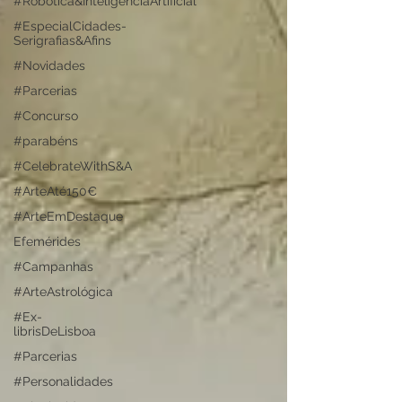
#Robótica&InteligênciaArtificial
#EspecialCidades-
Serigrafias&Afins
#Novidades
#Parcerias
#Concurso
#parabéns
#CelebrateWithS&A
#ArteAté150€
#ArteEmDestaque
Efemérides
#Campanhas
#ArteAstrológica
#Ex-
librisDeLisboa
#Parcerias
#Personalidades