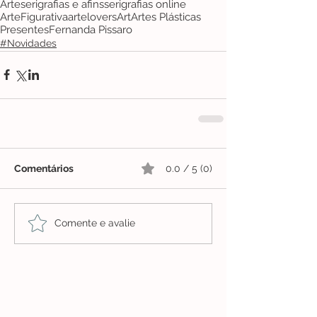
Arte
serigrafias e afins
serigrafias online
ArteFigurativa
artelovers
Art
Artes Plásticas
Presentes
Fernanda Pissaro
#Novidades
Comentários
0.0 / 5 (0)
Comente e avalie