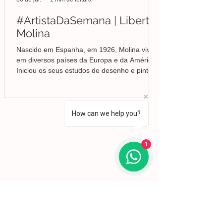
#ArtistaDaSemana | Liberto
Molina
Nascido em Espanha, em 1926, Molina viveu
em diversos países da Europa e da América.
Iniciou os seus estudos de desenho e pintura
em Valência, mas foi no Brasil que
aprofundou a sua formação em Belas-Artes e
deu início ao seu percurso enquanto pintor,
conquistando desde cedo o reconhecimento
How can we help you?
da crítica.
Lisboa | Portugal
R. Sampaio e Pina 58 2.ºD,
1070-250
Lisboa​
1
(+351)
918 288 832
(+351) 211 926 120
(Chamada para uma rede fixa nacional)
​servicodeboutique@serigrafiaseafins.pt