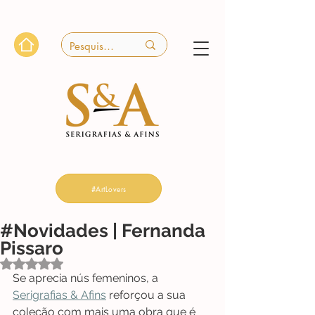
#ArtLovers
#Novidades | Fernanda
Pissaro
Avaliado com NaN de 5 estrelas.
Se aprecia nús femeninos, a 
Serigrafias & Afins
 reforçou a sua 
coleção com mais uma obra que é 