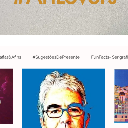
fias&Afins
#SugestõesDePresente
FunFacts- Serigraf
&A
#ArtistaDaSemana- Serigrafias&Afins
#EdiçõesArtís
#Robótica&InteligênciaArtificial
#EspecialCidades- Serigr
#Concurso
#parabéns
#CelebrateWithS&A
#