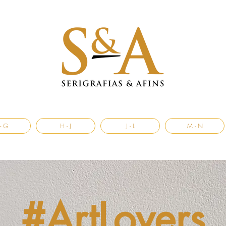
- G
H - J
J - L
M - N
#ArtLovers