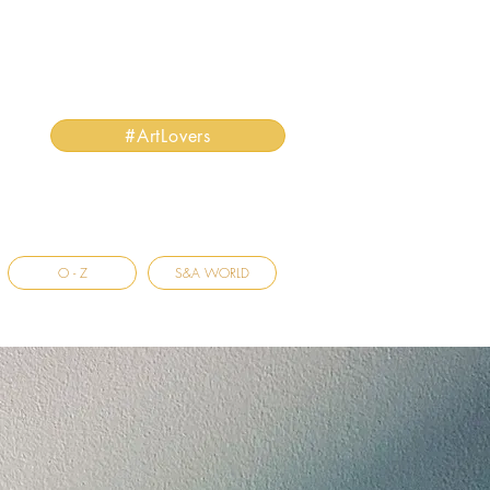
#ArtLovers
O - Z
S&A WORLD