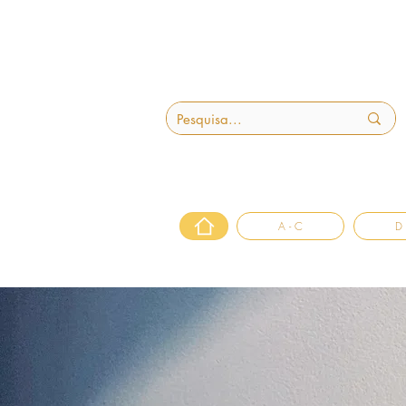
A - C
D 