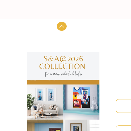
Subscre
manter
Nome
Email