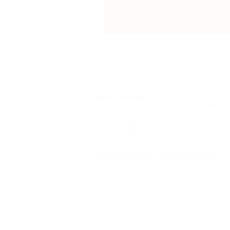
Lisboa | Portugal
R. Sampaio e Pina 58 2.ºD, 1070-250 Lisboa
(+351) 918 288 832
(+351) 211 926 120
(Chamada para uma rede fixa nacional)
​servicodeboutique@serigrafiaseafins.pt