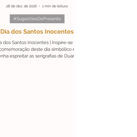
28 de dez. de 2016
1 min de leitura
#SugestõesDePresente
DeLisboa
#Parcerias
Dia dos Santos Inocentes
a dos Santos Inocentes | Inspire-se na
comemoração deste dia simbólico e
nha espreitar as serigrafias de Duarte
Botelho na nossa...