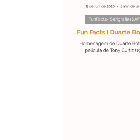
5 de jun. de 2020
1 min de lei
FunFacts- Serigrafias&Afi
#ArteEmDestaque
Efem
Fun Facts I Duarte B
Homenagem de Duarte Bot
#Personalidades
#Black
película de Tony Curtiz (1