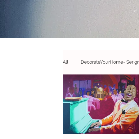
All
DecorateYourHome- Serigra
Campanhas&Passatempos- S
#DecorateYourOffice - S&A
#Novidades
#Parcerias