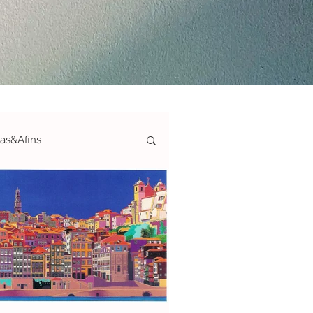
ias&Afins
ticas-S&A
afias&Afins
ArteAté150€