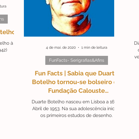
tura
ns
érides
#Campanhas
#ArteAstrológica
#Ex-libris
otelho
elho à
Di
Friday
fu
Artista do Mês
#ArteAté250€
4 de mai. de 2020
1 min de leitura
942)
ve
FunFacts- Serigrafias&Afins
Fun Facts | Sabia que Duarte
Botelho tornou-se bolseiro da
Fundação Calouste
Gulbenkian?
Duarte Botelho nasceu em Lisboa a 16 de
Abril de 1953. Na sua adolescência iniciou
os primeiros estudos de desenho.