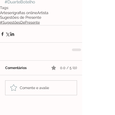
#DuarteBotelho
Tags:
Arte
serigrafias online
Artista
Sugestões de Presente
#SugestõesDePresente
Comentários
0.0 / 5 (0)
Comente e avalie