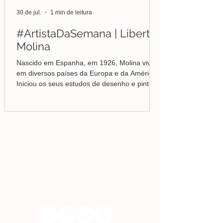
30 de jul.
1 min de leitura
#ArtistaDaSemana | Liberto
Molina
Nascido em Espanha, em 1926, Molina viveu
em diversos países da Europa e da América.
Iniciou os seus estudos de desenho e pintura
em Valência, mas foi no Brasil que
aprofundou a sua formação em Belas-Artes e
deu início ao seu percurso enquanto pintor,
conquistando desde cedo o reconhecimento
da crítica.
Lisboa | Portugal
R. Sampaio e Pina 58 2.ºD,
1070-250
Lisboa​
(+351)
918 288 832
(+351) 211 926 120
(Chamada para uma rede fixa nacional)
​servicodeboutique@serigrafiaseafins.pt