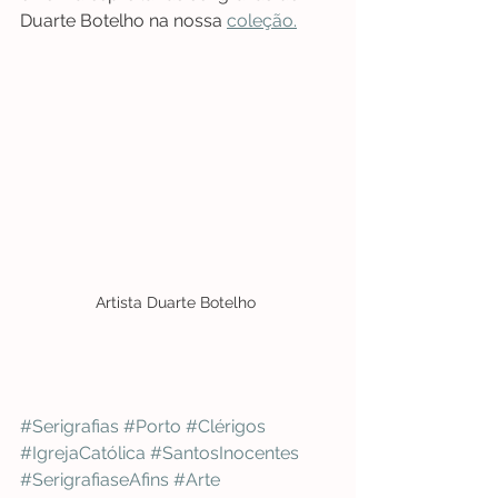
Duarte Botelho na nossa 
coleção.
Artista Duarte Botelho 
#Serigrafias
#Porto
#Clérigos
#IgrejaCatólica
#SantosInocentes
#SerigrafiaseAfins
#Arte