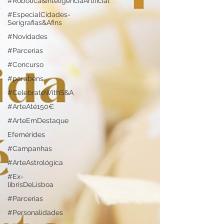
#Robótica&InteligênciaArtificial
#EspecialCidades-
Serigrafias&Afins
#Novidades
#Parcerias
#Concurso
#parabéns
#CelebrateWithS&A
#ArteAté150€
#ArteEmDestaque
Efemérides
#Campanhas
#ArteAstrológica
#Ex-
librisDeLisboa
#Parcerias
#Personalidades