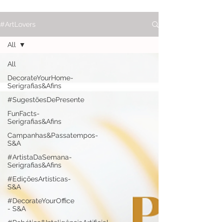
#ArtLovers
All
All
DecorateYourHome-
Serigrafias&Afins
#SugestõesDePresente
FunFacts-
Serigrafias&Afins
Campanhas&Passatempos-
S&A
#ArtistaDaSemana-
Serigrafias&Afins
#EdiçõesArtísticas-
S&A
#DecorateYourOffice
- S&A