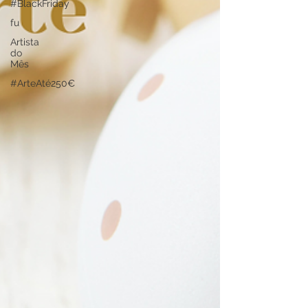
#BlackFriday
fu
Artista
do
Mês
#ArteAté250€