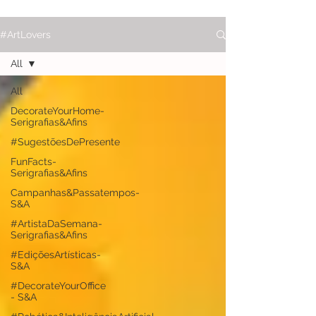
#ArtLovers
All
All
DecorateYourHome-
Serigrafias&Afins
#SugestõesDePresente
FunFacts-
Serigrafias&Afins
Campanhas&Passatempos-
S&A
#ArtistaDaSemana-
Serigrafias&Afins
#EdiçõesArtísticas-
S&A
#DecorateYourOffice
- S&A