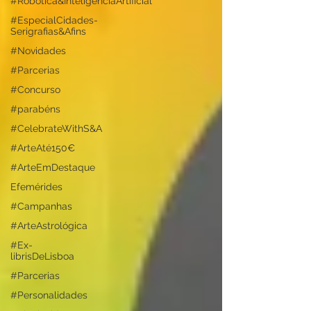
#Robótica&InteligênciaArtificial
#EspecialCidades-
Serigrafias&Afins
#Novidades
#Parcerias
#Concurso
#parabéns
#CelebrateWithS&A
#ArteAté150€
#ArteEmDestaque
Efemérides
#Campanhas
#ArteAstrológica
#Ex-
librisDeLisboa
#Parcerias
#Personalidades