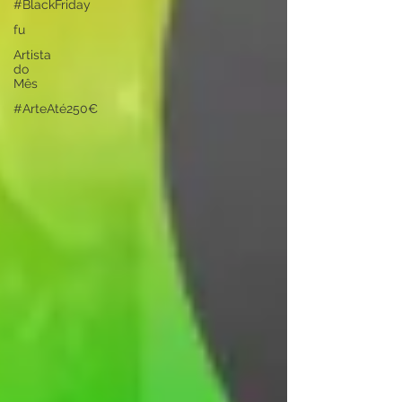
#BlackFriday
fu
Artista
do
Mês
#ArteAté250€