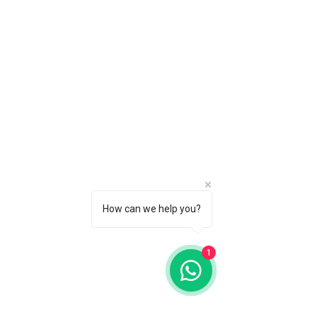
How can we help you?
1