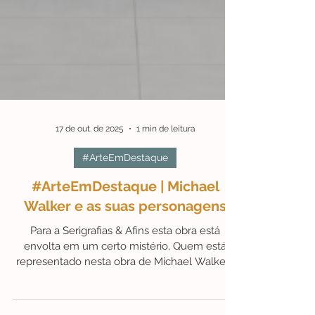
17 de out. de 2025
1 min de leitura
#ArteEmDestaque
#ArteEmDestaque | Michael