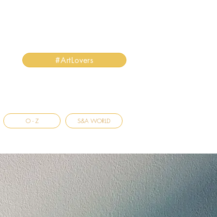
#ArtLovers
O - Z
S&A WORLD