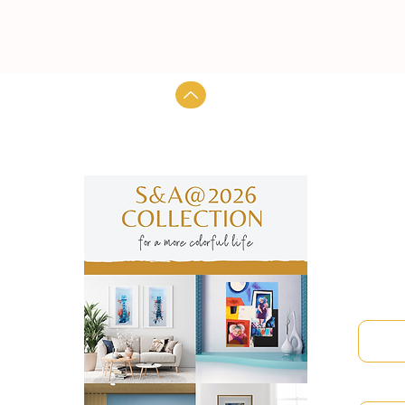
Subscre
manter
Nome
Email