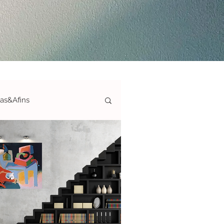
ias&Afins
ticas-S&A
afias&Afins
ArteAté150€