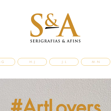
- G
H - J
J - L
M - N
#ArtLovers