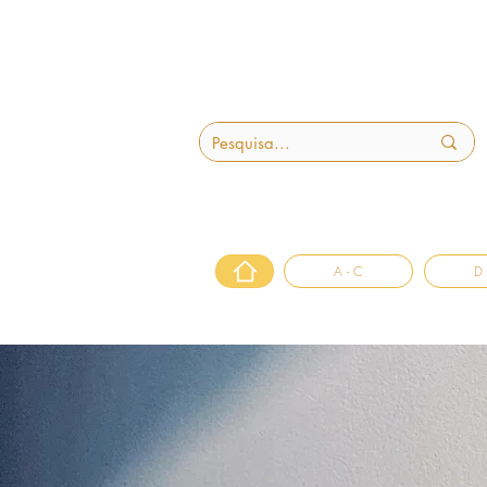
A - C
D 