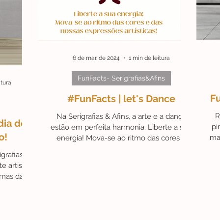
érides
#Campanhas
#ArteAstrológica
#Ex-libris
6 de mar. de 2024
1 min de leitura
Friday
fu
Artista do Mês
#ArteAté250€
FunFacts- Serigrafias&Afins
itura
Fu
#FunFacts | let's Dance
R
Na Serigrafias & Afins, a arte e a dança
dia de
pi
estão em perfeita harmonia. Liberte a sua
o!
mai
energia! Mova-se ao ritmo das cores e
das expressões ar
igrafias &
e artista
mas das