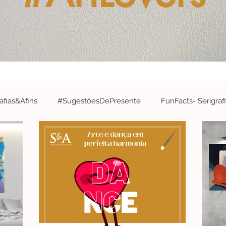
fias&Afins
#SugestõesDePresente
FunFacts- Serigraf
&A
#ArtistaDaSemana- Serigrafias&Afins
#EdiçõesArtís
#Robótica&InteligênciaArtificial
#EspecialCidades- Serigr
#Concurso
#parabéns
#CelebrateWithS&A
#