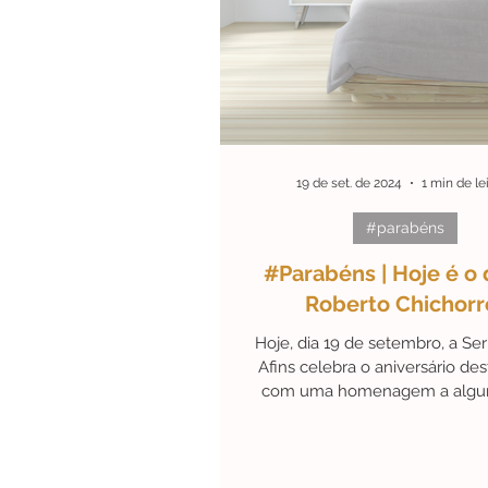
#ArteEmDestaque
Efem
#Personalidades
#Black
19 de set. de 2024
1 min de le
#parabéns
#Parabéns | Hoje é o 
Roberto Chichorr
Hoje, dia 19 de setembro, a Ser
Afins celebra o aniversário dest
com uma homenagem a algu
suas obras.