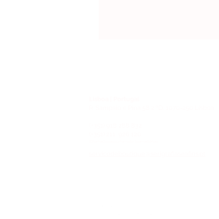
Lisboa | Portugal
R. Sampaio e Pina 58 2.ºD, 1070-250 Lisboa
(+351) 918 288 832
(+351) 211 926 120
(Chamada para uma rede fixa nacional)
​servicodeboutique@serigrafiaseafins.pt