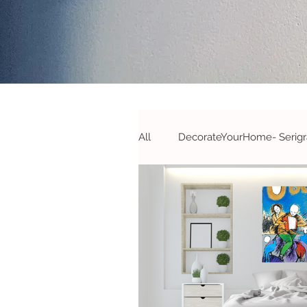
All
DecorateYourHome- Serigra
Campanhas&Passatempos- S
#DecorateYourOffice - S&A
#Novidades
#Parcerias