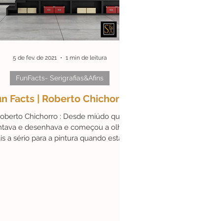
DeLisboa
#Parcerias
5 de fev. de 2021
1 min de leitura
FunFacts- Serigrafias&Afins
n Facts | Roberto Chichorro
oberto Chichorro : Desde miúdo que
ntava e desenhava e começou a olhar
s a sério para a pintura quando estava
na tropa . Muitos...