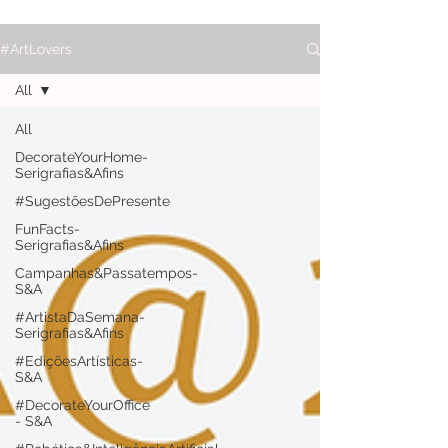
#ArtLovers
All
All
DecorateYourHome-
Serigrafias&Afins
#SugestõesDePresente
FunFacts-
Serigrafias&Afins
Campanhas&Passatempos-
S&A
#ArtistaDaSemana-
Serigrafias&Afins
#EdiçõesArtísticas-
S&A
#DecorateYourOffice
- S&A