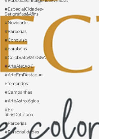
#Robótica&InteligênciaArtificial
#EspecialCidades-
Serigrafias&Afins
#Novidades
#Parcerias
#Concurso
#parabéns
#CelebrateWithS&A
#ArteAté150€
#ArteEmDestaque
Efemérides
#Campanhas
#ArteAstrológica
#Ex-
librisDeLisboa
#Parcerias
#Personalidades