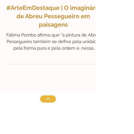
10 de fev. de 2025
1 min de leitura
#ArteEmDestaque
#ArteEmDestaque | O imaginário
de Abreu Pessegueiro em
paisagens
Fátima Pombo afirma que “a pintura de Abreu
Pessegueiro também se define pela unidade,
pela forma pura e pela ordem e, nessa
medida.....