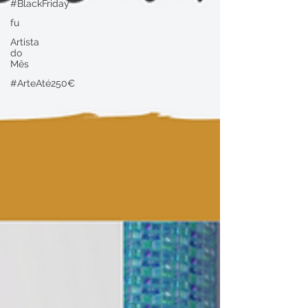
#BlackFriday
fu
Artista
do
Mês
#ArteAté250€