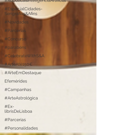
#Robótica&InteligênciaArtificial
#EspecialCidades-
Serigrafias&Afins
#Novidades
#Parcerias
#Concurso
#parabéns
#CelebrateWithS&A
#ArteAté150€
#ArteEmDestaque
Efemérides
#Campanhas
#ArteAstrológica
#Ex-
librisDeLisboa
#Parcerias
#Personalidades