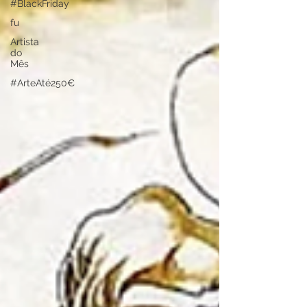
#BlackFriday
fu
Artista
do
Mês
#ArteAté250€