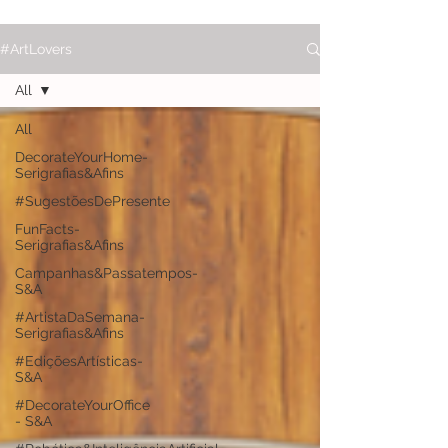
#ArtLovers
All
All
DecorateYourHome-
Serigrafias&Afins
#SugestõesDePresente
FunFacts-
Serigrafias&Afins
Campanhas&Passatempos-
S&A
#ArtistaDaSemana-
Serigrafias&Afins
#EdiçõesArtísticas-
S&A
#DecorateYourOffice
- S&A