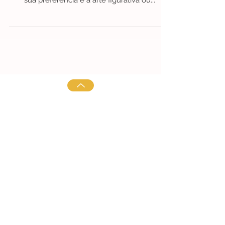
FunFacts- Serigrafias&Afins
Fun Facts | Arte figurativa, o que
é? | Serigrafias&Afins | Lisboa
Se é apaixonado por paisagens, natureza-
morta, retratos, objetos, entre outros, então a
sua preferência é a arte figurativa ou...