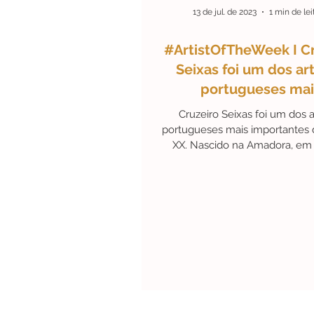
13 de jul. de 2023
1 min de lei
#ArtistOfTheWeek I C
Seixas foi um dos art
portugueses mai
importantes do sécul
Cruzeiro Seixas foi um dos a
portugueses mais importantes 
XX. Nascido na Amadora, em 
conhecido pelas suas obra