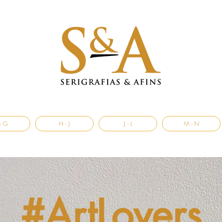
- G
H - J
J - L
M - N
#ArtLovers