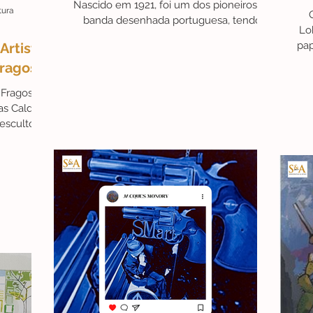
Nascido em 1921, foi um dos pioneiros da
tura
banda desenhada portuguesa, tendo
Lo
publicado diversos...
pap
Artista
Fragoso
 Fragoso,
nas Caldas
escultor e