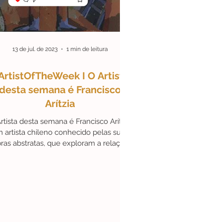
13 de jul. de 2023
1 min de leitura
ArtistOfTheWeek I O Artista
desta semana é Francisco
Arítzia
rtista desta semana é Francisco Arítzia,
 artista chileno conhecido pelas suas
ras abstratas, que exploram a relação
entre as...