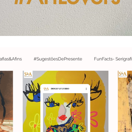
fias&Afins
#SugestõesDePresente
FunFacts- Serigraf
&A
#ArtistaDaSemana- Serigrafias&Afins
#EdiçõesArtís
#Robótica&InteligênciaArtificial
#EspecialCidades- Serigr
#Concurso
#parabéns
#CelebrateWithS&A
#