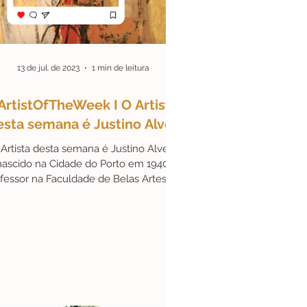
DeLisboa
#Parcerias
13 de jul. de 2023
1 min de leitura
ArtistOfTheWeek I O Artista
esta semana é Justino Alves
Artista desta semana é Justino Alves,
nascido na Cidade do Porto em 1940.
fessor na Faculdade de Belas Artes de
Lisboa,...