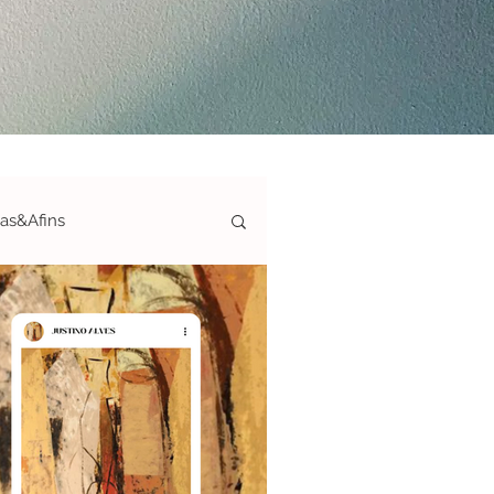
ias&Afins
ticas-S&A
afias&Afins
ArteAté150€