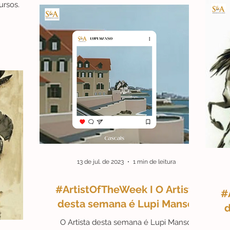
ursos.
13 de jul. de 2023
1 min de leitura
#ArtistOfTheWeek I O Artista
#
desta semana é Lupi Manso.
d
O Artista desta semana é Lupi Manso.