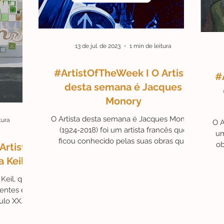
13 de jul. de 2023
1 min de leitura
#ArtistOfTheWeek I O Artista
#
desta semana é Jacques
Monory
O Artista desta semana é Jacques Monory
tura
O A
(1924-2018) foi um artista francês que
um
ficou conhecido pelas suas obras que
ob
Artista
exploravam a temática...
 Keil
Keil, que
uentes e
ulo XX.
.