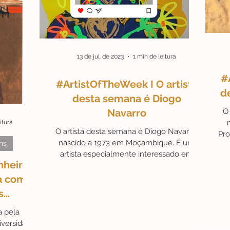
érides
#Campanhas
#ArteAstrológica
#Ex-libris
13 de jul. de 2023
1 min de leitura
#
Friday
fu
Artista do Mês
#ArteAté250€
#ArtistOfTheWeek I O artista
d
desta semana é Diogo
Navarro
O 
itura
O artista desta semana é Diogo Navarro,
Pro
nascido a 1973 em Moçambique. É um
ns
artista especialmente interessado em
nheiro,
expressar o potencial...
ra como
s
a pela
iversidade