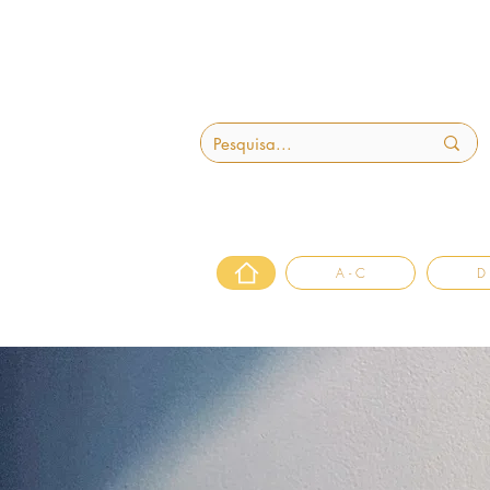
A - C
D 