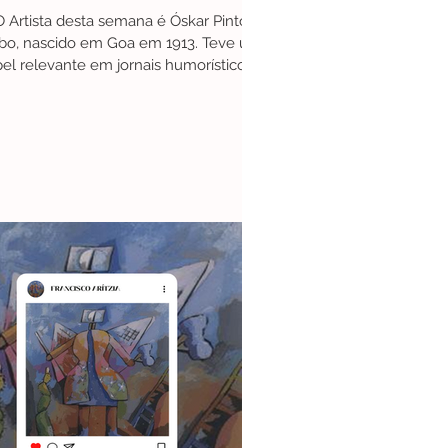
O Artista desta semana é Óskar Pinto
bo, nascido em Goa em 1913. Teve um
el relevante em jornais humorísticos e
revistas infantis,...