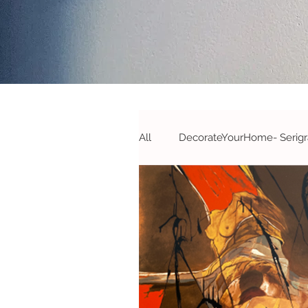
All
DecorateYourHome- Serigra
Campanhas&Passatempos- S
#DecorateYourOffice - S&A
#Novidades
#Parcerias