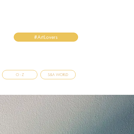
#ArtLovers
O - Z
S&A WORLD