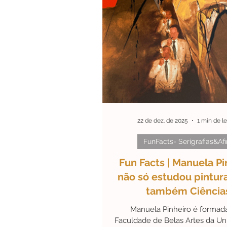
#ArteEmDestaque
Efem
#Personalidades
#Black
22 de dez. de 2025
1 min de le
FunFacts- Serigrafias&Afi
Fun Facts | Manuela Pi
não só estudou pintu
também Ciência
Pedagógicas
Manuela Pinheiro é formad
Faculdade de Belas Artes da Un