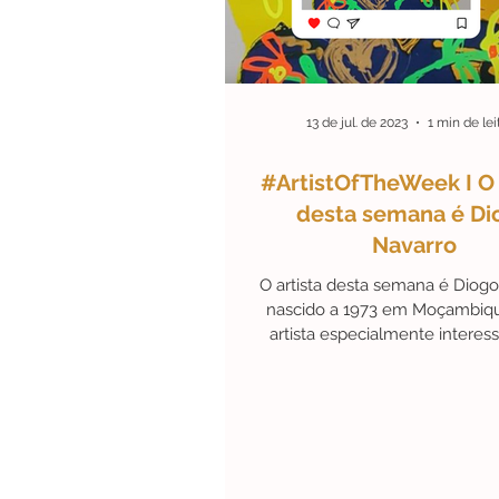
#ArteEmDestaque
Efem
13 de jul. de 2023
1 min de lei
#Personalidades
#Black
#ArtistOfTheWeek I O 
desta semana é Di
Navarro
O artista desta semana é Diogo
nascido a 1973 em Moçambiq
artista especialmente intere
expressar o potencial..