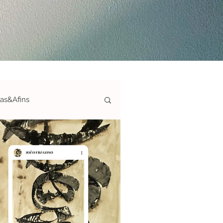
ias&Afins
ticas-S&A
afias&Afins
ArteAté150€