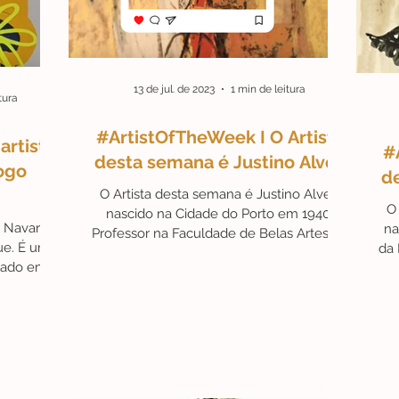
érides
#Campanhas
#ArteAstrológica
#Ex-libris
13 de jul. de 2023
1 min de leitura
tura
#ArtistOfTheWeek I O Artista
Friday
fu
Artista do Mês
#ArteAté250€
artista
#
desta semana é Justino Alves
ogo
d
O Artista desta semana é Justino Alves,
O 
nascido na Cidade do Porto em 1940.
 Navarro,
na
Professor na Faculdade de Belas Artes de
ue. É um
da 
Lisboa,...
ssado em
.