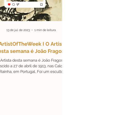
DeLisboa
#Parcerias
13 de jul. de 2023
1 min de leitura
ArtistOfTheWeek I O Artista
esta semana é João Fragoso
Artista desta semana é João Fragoso,
scido a 27 de abril de 1913, nas Caldas
Rainha, em Portugal. Foi um escultor e
artista...