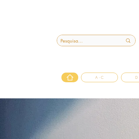
A - C
D 