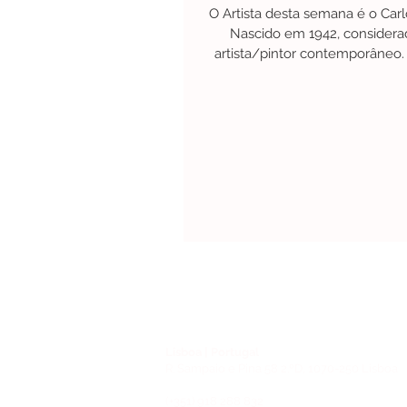
O Artista desta semana é o Car
Nascido em 1942, consider
artista/pintor contemporâneo. 
para Lourenço Marques,.
Lisboa | Portugal
R. Sampaio e Pina 58 2.ºD, 1070-250 Lisboa
(+351) 918 288 832