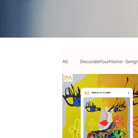
All
DecorateYourHome- Serigra
Campanhas&Passatempos- S
#DecorateYourOffice - S&A
#Novidades
#Parcerias