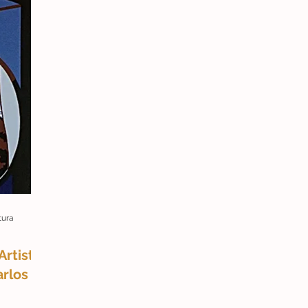
tura
Artista
rlos