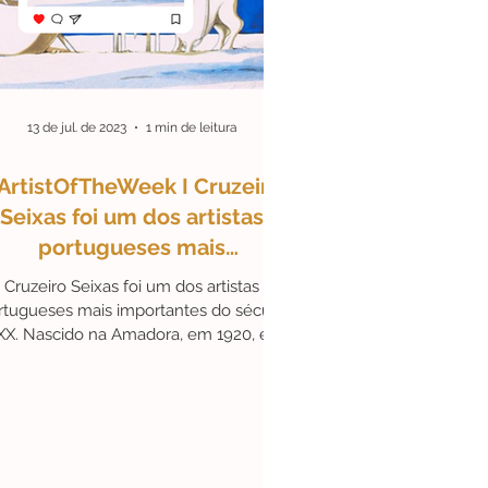
13 de jul. de 2023
1 min de leitura
ArtistOfTheWeek I Cruzeiro
Seixas foi um dos artistas
portugueses mais
importantes do século XX.
Cruzeiro Seixas foi um dos artistas
rtugueses mais importantes do século
XX. Nascido na Amadora, em 1920, é
conhecido pelas suas obras...