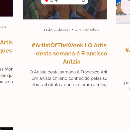
tura
13 de jul. de 2023
1 min de leitura
Artista
#ArtistOfTheWeek I O Artista
#
ques
desta semana é Francisco
Arítzia
ues Monory
O Artista desta semana é Francisco Arítzia,
ncês que
um artista chileno conhecido pelas suas
bras que
po
obras abstratas, que exploram a relação
..
entre as...