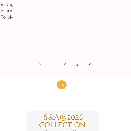
los Dugos.
ado um
Foi viver
..
1
2
3
Subscre
manter