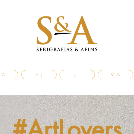
- G
H - J
J - L
M - N
#ArtLovers