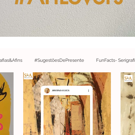
fias&Afins
#SugestõesDePresente
FunFacts- Serigraf
&A
#ArtistaDaSemana- Serigrafias&Afins
#EdiçõesArtís
#Robótica&InteligênciaArtificial
#EspecialCidades- Serigr
#Concurso
#parabéns
#CelebrateWithS&A
#