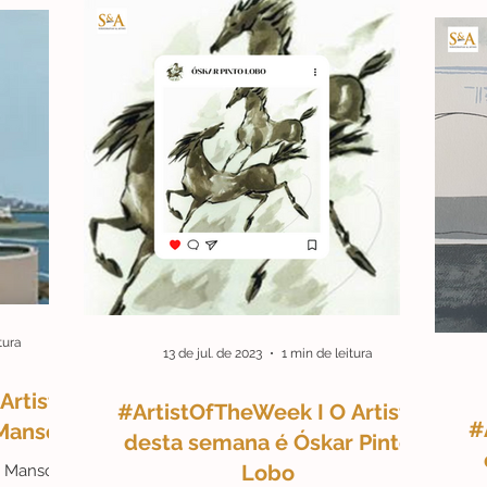
tura
13 de jul. de 2023
1 min de leitura
Artista
#ArtistOfTheWeek I O Artista
#
Manso.
desta semana é Óskar Pinto
Lobo
i Manso.