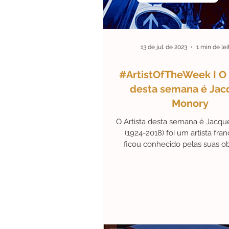
13 de jul. de 2023
1 min de lei
#ArtistOfTheWeek I O 
desta semana é Jac
Monory
O Artista desta semana é Jacq
(1924-2018) foi um artista fra
ficou conhecido pelas suas o
exploravam a temática.