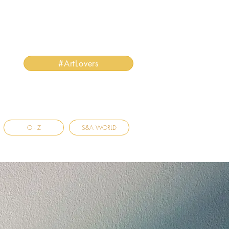
#ArtLovers
O - Z
S&A WORLD