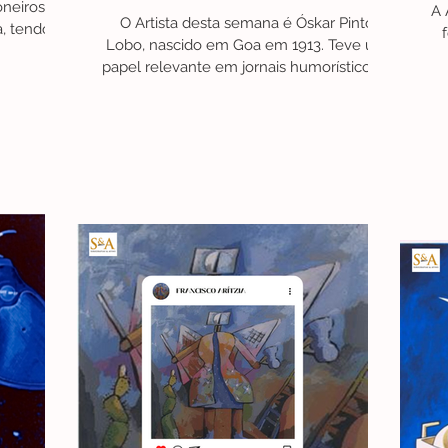
oneiros da
A 
O Artista desta semana é Óskar Pinto
, tendo
Lobo, nascido em Goa em 1913. Teve um
papel relevante em jornais humorísticos e
revistas infantis,...