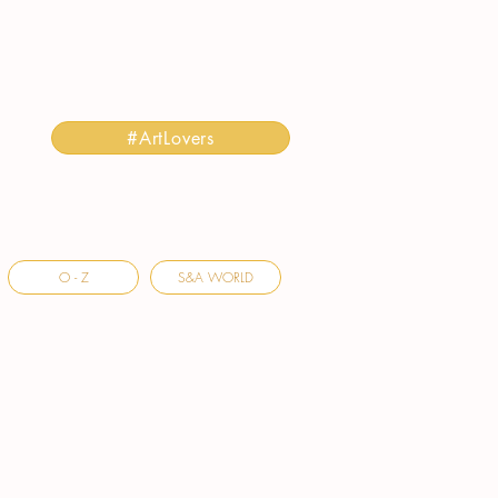
#ArtLovers
O - Z
S&A WORLD