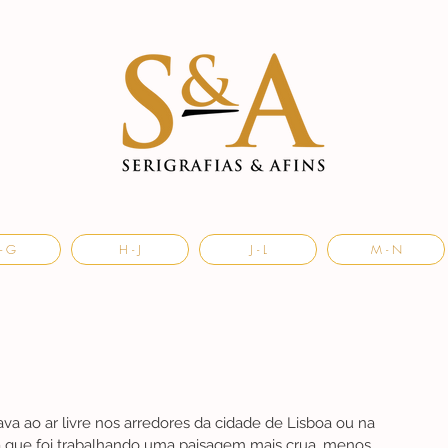
- G
H - J
J - L
M - N
tava ao ar livre nos arredores da cidade de Lisboa ou na 
 que foi trabalhando uma paisagem mais crua, menos 