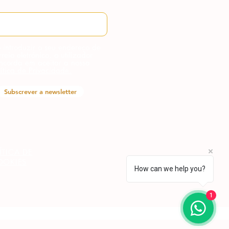
 introduzir o seu endereço de
rreio eletrónico, o utilizador
ncorda em aceitar a nossa
lítica de Privacidade.
Subscrever a newsletter
ÍTICA DE
OOKIES
How can we help you?
1