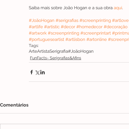
Saiba mais sobre João Hogan e a sua obra 
aqui
.
#JoãoHogan
#serigrafias
#screenprinting
#artlove
#artlife
#artistic
#decor
#homedecor
#decoração
#artwork
#screenprinting
#screenprintart
#printm
#portugueseartist
#artlisbon
#artonline
#screenpri
Tags:
Arte
Artista
Serigrafia
#JoãoHogan
FunFacts- Serigrafias&Afins
Comentários