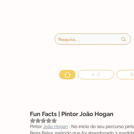
A - C
D 
Fun Facts | Pintor João Hogan
Avaliado com NaN de 5 estrelas.
Pintor 
João Hogan
 : No início do seu percurso pin
Beira Baixa, método que foi abandonado à medida