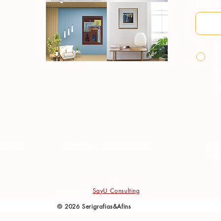
Email
Ao
co
co
Po
TERMOS E CONDIÇÕES
ACIDADE
POL
C
Powered by
SayU Consulting
© 2026 Serigrafias&Afins