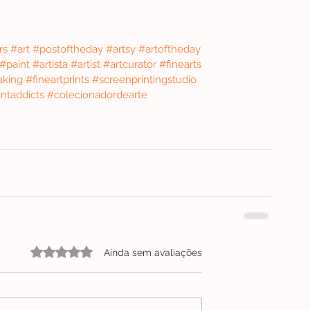
rs
#art
#postoftheday
#artsy
#artoftheday
#paint
#artista
#artist
#artcurator
#finearts
aking
#fineartprints
#screenprintingstudio
ntaddicts
#colecionadordearte
Avaliado com 0 de 5 estrelas.
Ainda sem avaliações