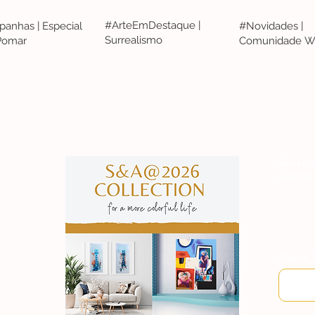
#ArteEmDestaque |
anhas | Especial
#Novidades |
Surrealismo
 Pomar
Comunidade W
S&A
Subscre
manter
Nome