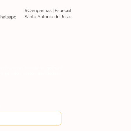
#Campanhas | Especial
Santo António de José
hatsapp
Penicheiro
va a nossa newsletter para se
 a par das nossas novidades.