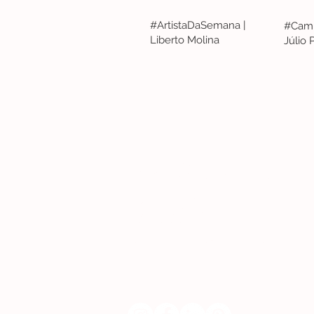
#ArtistaDaSemana |
#Camp
Liberto Molina
Júlio
Lisboa | Portugal
R. Sampaio e Pina 58 2.ºD, 1070-250 Lisboa
(+351) 918 288 832
(+351) 211 926 120
(Chamada para uma rede fixa nacional)
​servicodeboutique@serigrafiaseafins.pt